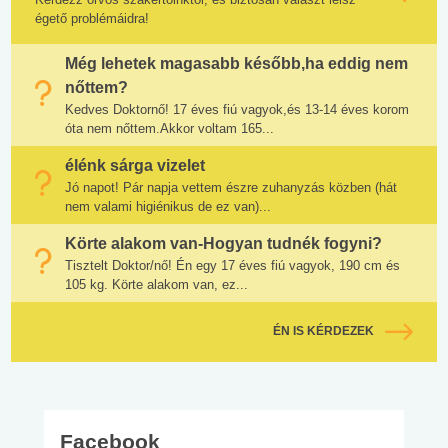
égető problémáidra!
Még lehetek magasabb később,ha eddig nem
nőttem?
Kedves Doktornő! 17 éves fiú vagyok,és 13-14 éves korom
óta nem nőttem.Akkor voltam 165...
élénk sárga vizelet
Jó napot! Pár napja vettem észre zuhanyzás közben (hát
nem valami higiénikus de ez van)...
Körte alakom van-Hogyan tudnék fogyni?
Tisztelt Doktor/nő! Én egy 17 éves fiú vagyok, 190 cm és
105 kg. Körte alakom van, ez...
ÉN IS KÉRDEZEK
Facebook