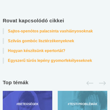
Rovat kapcsolódó cikkei
Sajtos-spenótos palacsinta vashiányosoknak
Szilvás gombóc lisztérzékenyeknek
Hogyan készítsünk epertortát?
Egyszerű túrós lepény gyomorfekélyeseknek
Top témák
#BETEGSÉGEK
#TESTI PROBLÉMÁK