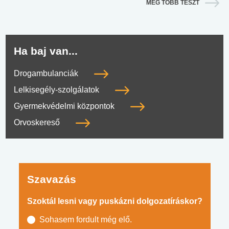
MÉG TÖBB TESZT
Ha baj van...
Drogambulanciák
Lelkisegély-szolgálatok
Gyermekvédelmi központok
Orvoskereső
Szavazás
Szoktál lesni vagy puskázni dolgozatíráskor?
Sohasem fordult még elő.