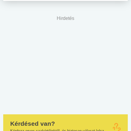
Hirdetés
Kérdésed van?
Kérdezz orvos szakértőinktől, és biztosan választ lelsz