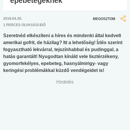
epebetegeknek
2018.04.30.
MEGOSZTOM
1 PERCES OLVASÁSI IDŐ
Szeretnéd elkészíteni a híres és mindenki által kedvelt
amerikai gofrit, de házilag? Itt a lehetőség! Ízlés szerint
fogyasztható lekvárral, tejszínhabbal és pudinggal, a
hatás garantált! Nyugodtan kínáld vele lisztérzékeny,
gyomorfekélyes, epebeteg, hasnyálmirigy- vagy
keringési problémákkal küzdő vendégeidet is!
Hirdetés