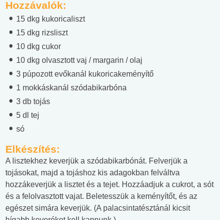
Hozzávalók:
15 dkg kukoricaliszt
15 dkg rizsliszt
10 dkg cukor
10 dkg olvasztott vaj / margarin / olaj
3 púpozott evőkanál kukoricakeményítő
1 mokkáskanál szódabikarbóna
3 db tojás
5 dl tej
só
Elkészítés:
A lisztekhez keverjük a szódabikarbónát. Felverjük a
tojásokat, majd a tojáshoz kis adagokban felváltva
hozzákeverjük a lisztet és a tejet. Hozzáadjuk a cukrot, a sót
és a felolvasztott vajat. Beletesszük a keményítőt, és az
egészet simára keverjük. (A palacsintatésztánál kicsit
hígabb keveréket kell kapnunk.)