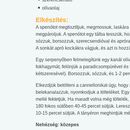
olívaolaj
Elkészítés:
A spenótot megtisztítjuk, megmossuk, laskára v
megpároljuk. A spenótot egy tálba tesszük, hoz
sózzuk, borsozzuk, szerecsendióval és apróra
A sonkát apró kockákra vágjuk, és azt is hozz
Egy serpenyőben felmelegítünk egy kanál olíva
fokhagymát, felönjük a paradicsompürével és
kétszeresével). Borsozzuk, sózzuk, és 1-2 perc
Elkezdjük betölteni a cannellonikat úgy, hogy a
belekanalazzuk, nyomkodjuk a tölteléket. Egy 
mellé fektetjük. Ha maradt volna még töltelék,
180 fokos sütőben 40-45 percet sütjük. Leresz
10-15 percet sütjük. A tányéron meghintjük m
Nehézség: közepes