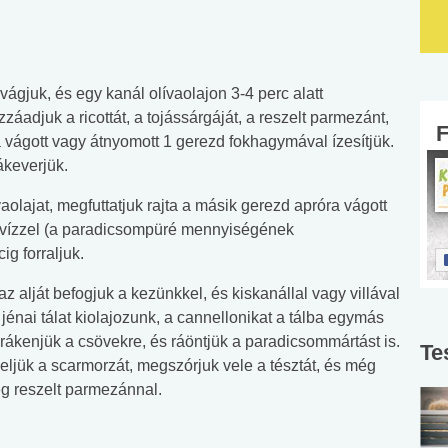
ágjuk, és egy kanál olívaolajon 3-4 perc alatt
záadjuk a ricottát, a tojássárgáját, a reszelt parmezánt,
 vágott vagy átnyomott 1 gerezd fokhagymával ízesítjük.
ákeverjük.
olajat, megfuttatjuk rajta a másik gerezd apróra vágott
 vízzel (a paradicsompüré mennyiségének
ig forraljuk.
z alját befogjuk a kezünkkel, és kiskanállal vagy villával
jénai tálat kiolajozunk, a cannellonikat a tálba egymás
 rákenjük a csövekre, és ráöntjük a paradicsommártást is.
Te
eljük a scarmorzát, megszórjuk vele a tésztát, és még
ég reszelt parmezánnal.