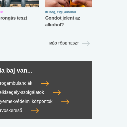
ek
#Drog, cigi, alkohol
#Zöldövezet
rongás teszt
Gondot jelent az
Mekkora az ö
alkohol?
lábnyomod?
MÉG TÖBB TESZT
a baj van...
rogambulanciák
elkisegély-szolgálatok
yermekvédelmi központok
rvoskereső