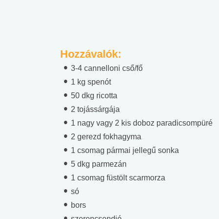
Hozzávalók:
3-4 cannelloni cső/fő
1 kg spenót
50 dkg ricotta
2 tojássárgája
1 nagy vagy 2 kis doboz paradicsompüré
2 gerezd fokhagyma
1 csomag pármai jellegű sonka
5 dkg parmezán
1 csomag füstölt scarmorza
só
bors
szerencsendió