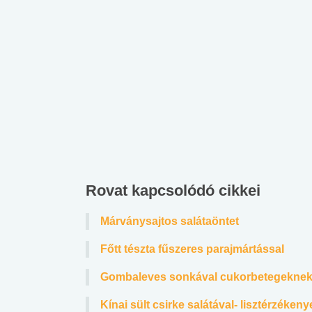
Rovat kapcsolódó cikkei
Márványsajtos salátaöntet
Főtt tészta fűszeres parajmártással
Gombaleves sonkával cukorbetegeknek,
Kínai sült csirke salátával- lisztérzékeny