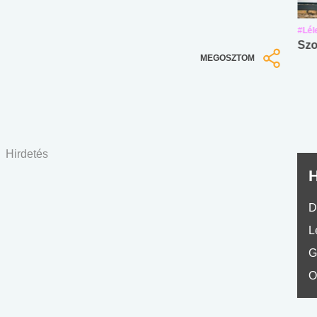
#Suli, munka
#Suli, munka
#Lél
Angol középfokú
Internet-függőség
Szo
MEGOSZTOM
nyelvvizsga teszt -
teszt
No.42
Hirdetés
H
D
L
G
O