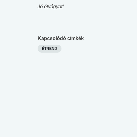
Jó étvágyat!
 alkohol
#Zöldövezet
#Betegségek
lent az
Mekkora az ökológiai
Elsősegély
lábnyomod?
tudásteszt
Kapcsolódó címkék
ÉTREND