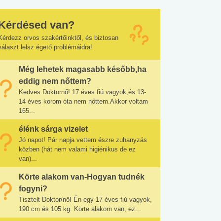
Kérdésed van?
Kérdezz orvos szakértőinktől, és biztosan
választ lelsz égető problémáidra!
Még lehetek magasabb később,ha
eddig nem nőttem?
Kedves Doktornő! 17 éves fiú vagyok,és 13-
14 éves korom óta nem nőttem.Akkor voltam
165...
élénk sárga vizelet
Jó napot! Pár napja vettem észre zuhanyzás
közben (hát nem valami higiénikus de ez
van)...
Körte alakom van-Hogyan tudnék
fogyni?
Tisztelt Doktor/nő! Én egy 17 éves fiú vagyok,
190 cm és 105 kg. Körte alakom van, ez...