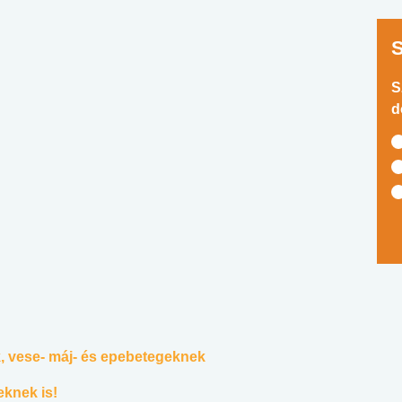
S
d
 vese- máj- és epebetegeknek
eknek is!