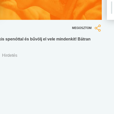
MEGOSZTOM
 kis spenóttal és bűvölj el vele mindenkit! Bátran
Hirdetés