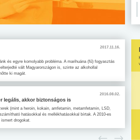
2017.11.16.
lnánk és egyre komolyabb probléma. A marihuána (fű) fogyasztás
lterjedté vált Magyarországon is, szinte az alkohollal
nőtte ki magát.
2016.08.02.
r legális, akkor biztonságos is
zerek (mint a heroin, kokain, amfetamin, metamfetamin, LSD,
iszámítható hatásokkal és mellékhatásokkal bírtak. A 2010-es
 ismert drogokat.