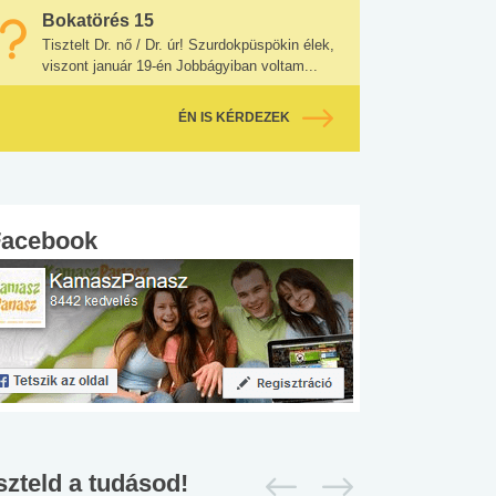
Bokatörés 15
Tisztelt Dr. nő / Dr. úr! Szurdokpüspökin élek,
viszont január 19-én Jobbágyiban voltam...
#SULI, MUNKA
#DROG, CIGI, ALKOHOL
#TÁPLÁLK
ÉN IS KÉRDEZEK
Facebook
szteld a tudásod!