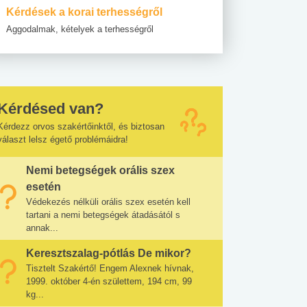
Kérdések a korai terhességről
Aggodalmak, kételyek a terhességről
Kérdésed van?
Kérdezz orvos szakértőinktől, és biztosan
választ lelsz égető problémáidra!
Nemi betegségek orális szex
esetén
Védekezés nélküli orális szex esetén kell
tartani a nemi betegségek átadásától s
annak...
Keresztszalag-pótlás De mikor?
Tisztelt Szakértő! Engem Alexnek hívnak,
1999. október 4-én születtem, 194 cm, 99
kg...