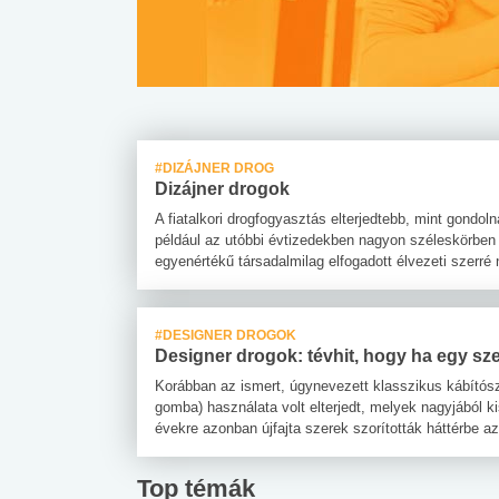
#DIZÁJNER DROG
Dizájner drogok
A fiatalkori drogfogyasztás elterjedtebb, mint gondo
például az utóbbi évtizedekben nagyon széleskörben e
egyenértékű társadalmilag elfogadott élvezeti szerré 
#DESIGNER DROGOK
Designer drogok: tévhit, hogy ha egy sze
Korábban az ismert, úgynevezett klasszikus kábítós
gomba) használata volt elterjedt, melyek nagyjából k
évekre azonban újfajta szerek szorították háttérbe az
Top témák