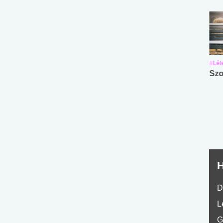
#Suli, munka
#Suli, munka
#Lél
Angol középfokú
Internet-függőség
Szo
nyelvvizsga teszt -
teszt
No.42
H
D
L
G