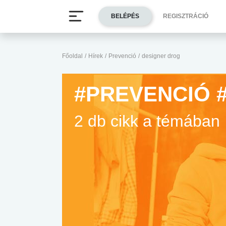
BELÉPÉS
REGISZTRÁCIÓ
Főoldal
/
Hírek
/
Prevenció
/
designer drog
#PREVENCIÓ 
2 db cikk a témában