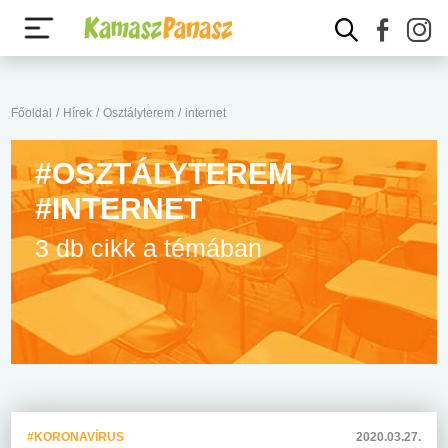
Főoldal
/
Hírek
/
Osztályterem
/
internet
#OSZTÁLYTEREM
#INTERNET
3 db cikk a témában
#KORONAVÍRUS
2020.03.27.