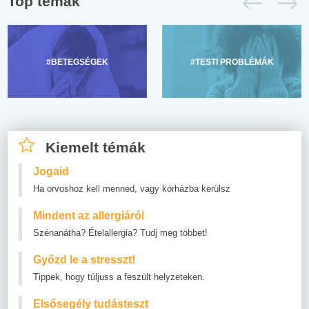
Top témák
#BETEGSÉGEK
#TESTI PROBLÉMÁK
Kiemelt témák
Jogaid
Ha orvoshoz kell menned, vagy kórházba kerülsz
Mindent az allergiáról
Szénanátha? Ételallergia? Tudj meg többet!
Győzd le a stresszt!
Tippek, hogy túljuss a feszült helyzeteken.
Elsősegély tudásteszt