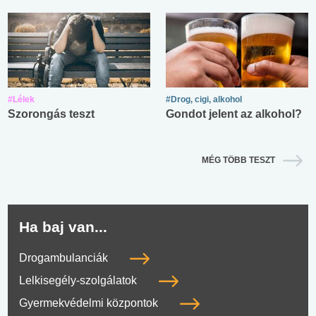
#Lélek
#Drog, cigi, alkohol
Szorongás teszt
Gondot jelent az alkohol?
MÉG TÖBB TESZT
Ha baj van...
Drogambulanciák
Lelkisegély-szolgálatok
Gyermekvédelmi központok