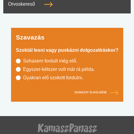
Orvoskereső
Szavazás
Szoktál lesni vagy puskázni dolgozatíráskor?
Sohasem fordult még elő.
Egyszer-kétszer volt már rá példa.
Gyakran elő szokott fordulni.
SZAVAZAT ELKÜLDÉSE