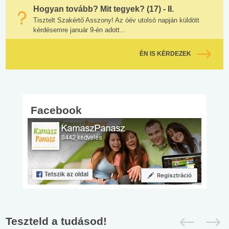
Hogyan tovább? Mit tegyek? (17) - II.
Tisztelt Szakértő Asszony! Az óév utolsó napján küldött
kérdésemre január 9-én adott...
ÉN IS KÉRDEZEK
Facebook
Teszteld a tudásod!