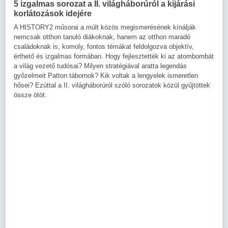
5 izgalmas sorozat a II. világháborúról a kijárási
korlátozások idejére
A HISTORY2 műsorai a múlt közös megismerésének kínálják
nemcsak otthon tanuló diákoknak, hanem az otthon maradó
családoknak is, komoly, fontos témákat feldolgozva objektív,
érthető és izgalmas formában. Hogy fejlesztették ki az atombombát
a világ vezető tudósai? Milyen stratégiával aratta legendás
győzelmeit Patton tábornok? Kik voltak a lengyelek ismeretlen
hősei? Ezúttal a II. világháborúról szóló sorozatok közül gyűjtöttek
össze ötöt.