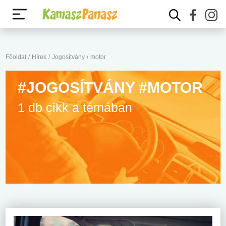
Főoldal
/
Hírek
/
Jogosítvány
/
motor
#JOGOSÍTVÁNY #MOTOR
1 db cikk a témában