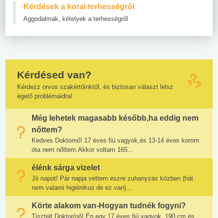
Kérdések a korai terhességről
Aggodalmak, kételyek a terhességről
Kérdésed van?
Kérdezz orvos szakértőinktől, és biztosan választ lelsz
égető problémáidra!
Még lehetek magasabb később,ha eddig nem
nőttem?
Kedves Doktornő! 17 éves fiú vagyok,és 13-14 éves korom
óta nem nőttem.Akkor voltam 165...
élénk sárga vizelet
Jó napot! Pár napja vettem észre zuhanyzás közben (hát
nem valami higiénikus de ez van)...
Körte alakom van-Hogyan tudnék fogyni?
Tisztelt Doktor/nő! Én egy 17 éves fiú vagyok, 190 cm és