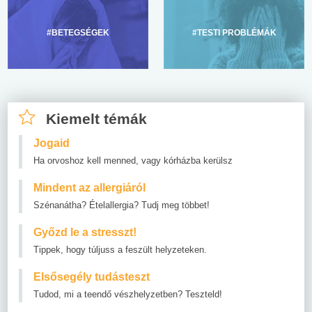
#BETEGSÉGEK
#TESTI PROBLÉMÁK
Kiemelt témák
Jogaid
Ha orvoshoz kell menned, vagy kórházba kerülsz
Mindent az allergiáról
Szénanátha? Ételallergia? Tudj meg többet!
Győzd le a stresszt!
Tippek, hogy túljuss a feszült helyzeteken.
Elsősegély tudásteszt
Tudod, mi a teendő vészhelyzetben? Teszteld!