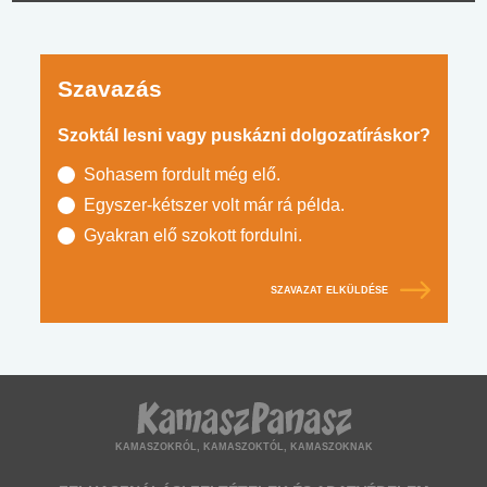
Szavazás
Szoktál lesni vagy puskázni dolgozatíráskor?
Sohasem fordult még elő.
Egyszer-kétszer volt már rá példa.
Gyakran elő szokott fordulni.
SZAVAZAT ELKÜLDÉSE
KAMASZOKRÓL, KAMASZOKTÓL, KAMASZOKNAK