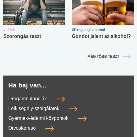
#Lélek
#Drog, cigi, alkohol
Szorongás teszt
Gondot jelent az alkohol?
MÉG TÖBB TESZT
Ha baj van...
Drogambulanciák
Lelkisegély-szolgálatok
Gyermekvédelmi központok
Orvoskereső