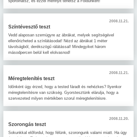
spórolhatsz, és ezzel mennyit tehetsz a Földünkért!
2008.11.21.
Színtévesztő teszt
Vedd alaposan szemügyre az ábrákat, melyek segítségével
ellenőrizheted a színlátásodat! Nézd az ábrákat 1 méter
távolságból, derékszögű rálátással! Mindegyiket három
másodpercen belül kell elolvasnod!
2008.11.21.
Méregtelenítés teszt
Időnként úgy érzed, hogy a tested fáradt és nehézkes? Ilyenkor
méregtelenítésre van szükség. Gyorstesztünk elárulja, hogy a
szervezeted milyen mértékben szorul méregtelenítésre.
2008.11.20.
Szorongás teszt
Sokunkkal előfordul, hogy félünk, szorongunk valami miatt. Ha úgy