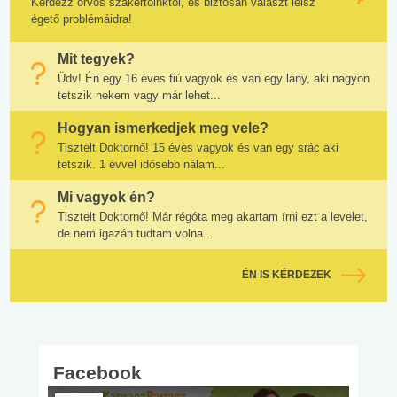
Kérdezz orvos szakértőinktől, és biztosan választ lelsz
égető problémáidra!
Mit tegyek?
Üdv! Én egy 16 éves fiú vagyok és van egy lány, aki nagyon
tetszik nekem vagy már lehet...
Hogyan ismerkedjek meg vele?
Tisztelt Doktornő! 15 éves vagyok és van egy srác aki
tetszik. 1 évvel idősebb nálam...
Mi vagyok én?
Tisztelt Doktornő! Már régóta meg akartam írni ezt a levelet,
de nem igazán tudtam volna...
ÉN IS KÉRDEZEK
Facebook