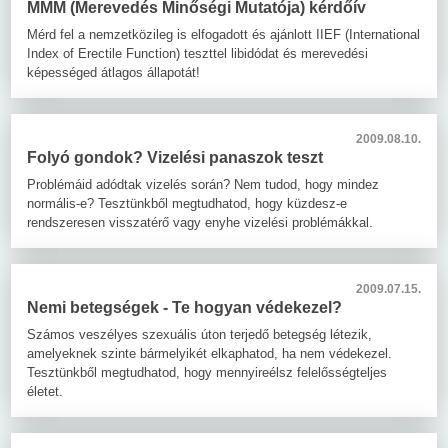
MMM (Merevedés Minőségi Mutatója) kérdőív
Mérd fel a nemzetközileg is elfogadott és ajánlott IIEF (International
Index of Erectile Function) teszttel libidódat és merevedési
képességed átlagos állapotát!
2009.08.10.
Folyó gondok? Vizelési panaszok teszt
Problémáid adódtak vizelés során? Nem tudod, hogy mindez
normális-e? Tesztünkből megtudhatod, hogy küzdesz-e
rendszeresen visszatérő vagy enyhe vizelési problémákkal.
2009.07.15.
Nemi betegségek - Te hogyan védekezel?
Számos veszélyes szexuális úton terjedő betegség létezik,
amelyeknek szinte bármelyikét elkaphatod, ha nem védekezel.
Tesztünkből megtudhatod, hogy mennyireélsz felelősségteljes
életet.