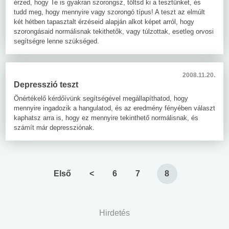
érzed, hogy Te is gyakran szorongsz, töltsd ki a tesztünket, és
tudd meg, hogy mennyire vagy szorongó típus! A teszt az elmúlt
két hétben tapasztalt érzéseid alapján alkot képet arról, hogy
szorongásaid normálisnak tekithetők, vagy túlzottak, esetleg orvosi
segítségre lenne szükséged.
2008.11.20.
Depresszió teszt
Önértékelő kérdőívünk segítségével megállapíthatod, hogy
mennyire ingadozik a hangulatod, és az eredmény fényében választ
kaphatsz arra is, hogy ez mennyire tekinthető normálisnak, és
számít már depressziónak.
Első
<
6
7
8
Hirdetés