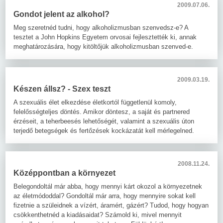
2009.07.06.
Gondot jelent az alkohol?
Meg szeretnéd tudni, hogy alkoholizmusban szenvedsz-e? A
tesztet a John Hopkins Egyetem orvosai fejlesztették ki, annak
meghatározására, hogy kitöltőjük alkoholizmusban szenved-e.
2009.03.19.
Készen állsz? - Szex teszt
A szexuális élet elkezdése életkortól függetlenül komoly,
felelősségteljes döntés. Amikor döntesz, a saját és partnered
érzéseit, a teherbeesés lehetőségét, valamint a szexuális úton
terjedő betegségek és fertőzések kockázatát kell mérlegelned.
2008.11.24.
Középpontban a környezet
Belegondoltál már abba, hogy mennyi kárt okozol a környezetnek
az életmódoddal? Gondoltál már arra, hogy mennyire sokat kell
fizetnie a szüleidnek a vízért, áramért, gázért? Tudod, hogy hogyan
csökkenthetnéd a kiadásaidat? Számold ki, mivel mennyit