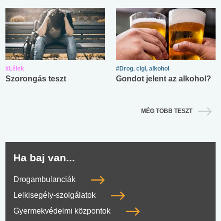
#Lélek
#Drog, cigi, alkohol
Szorongás teszt
Gondot jelent az alkohol?
MÉG TÖBB TESZT
Ha baj van...
Drogambulanciák
Lelkisegély-szolgálatok
Gyermekvédelmi központok