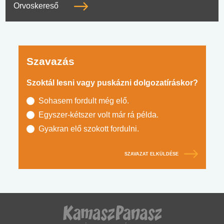
Orvoskereső
Szavazás
Szoktál lesni vagy puskázni dolgozatíráskor?
Sohasem fordult még elő.
Egyszer-kétszer volt már rá példa.
Gyakran elő szokott fordulni.
SZAVAZAT ELKÜLDÉSE