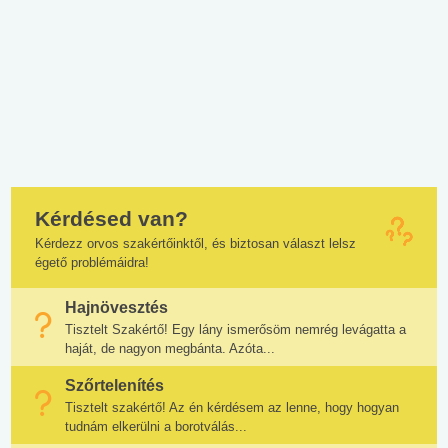
Kérdésed van?
Kérdezz orvos szakértőinktől, és biztosan választ lelsz
égető problémáidra!
Hajnövesztés
Tisztelt Szakértő! Egy lány ismerősöm nemrég levágatta a
haját, de nagyon megbánta. Azóta...
Szőrtelenítés
Tisztelt szakértő! Az én kérdésem az lenne, hogy hogyan
tudnám elkerülni a borotválás...