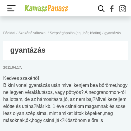
Főoldal
/
Szakértő válaszol
/
Szépségápolás (haj, bőr, köröm)
/
gyantázás
gyantázás
2011.04.17.
Kedves szakértő!
Bikini vonal gyantázás után mivel kenjem bea bőrömet,hogy
ne legyen véraláfutásos, vagy pöttyös? A neogranormon-ról
hallottam, de az hámosításra jó, az nem baj?Mivel kezeljem
előtte és utána?Már kb. 1 éve csinálom magamnak és sose
lesz olyan szép sima, mint amiket látok képeken,meg
másoknak,ők,hogy csinálják?Köszönöm előre is