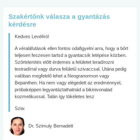
Szakértőnk válasza a gyantázás
kérdésre
Kedves Levélíró!
A véraláfutások ellen fontos odafigyelni arra, hogy a bőrt
teljesen feszesen tartsd a gyantacsík letépése közben.
Szőrtelenítés előtt érdemes a felületet leradírozni
testradírral vagy durva felületű szivaccsal. Utána pedig
valóban megfelelő lehet a Neogranormon vagy
Bepanthen. Ha nem vagy elégedett az eredménnyel,
próbaképpen legyantáztathatnád a bikinivonalad
kozmetikussal. Talán így tökéletes lesz
Szia:
Dr. Szimuly Bernadett