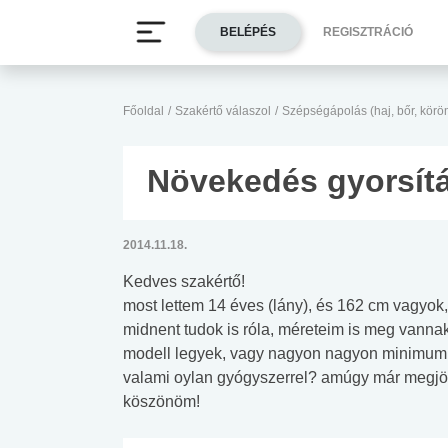
BELÉPÉS
REGISZTRÁCIÓ
Főoldal
/
Szakértő válaszol
/
Szépségápolás (haj, bőr, körö
Növekedés gyorsít
2014.11.18.
Kedves szakértő!
most lettem 14 éves (lány), és 162 cm vagyo
midnent tudok is róla, méreteim is meg vannak
modell legyek, vagy nagyon nagyon minimum
valami oylan gyógyszerrel? amúgy már megjött
köszönöm!