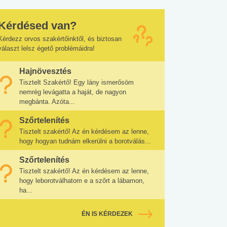
Kérdésed van?
Kérdezz orvos szakértőinktől, és biztosan
választ lelsz égető problémáidra!
Hajnövesztés
Tisztelt Szakértő! Egy lány ismerősöm
nemrég levágatta a haját, de nagyon
megbánta. Azóta...
Szőrtelenítés
Tisztelt szakértő! Az én kérdésem az lenne,
hogy hogyan tudnám elkerülni a borotválás...
Szőrtelenítés
Tisztelt szakértő! Az én kérdésem az lenne,
hogy leborotválhatom e a szőrt a lábamon,
ha...
ÉN IS KÉRDEZEK