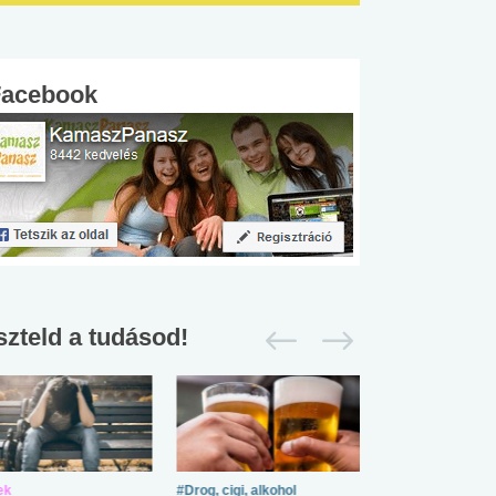
Facebook
szteld a tudásod!
ek
#Drog, cigi, alkohol
#Zöldövezet