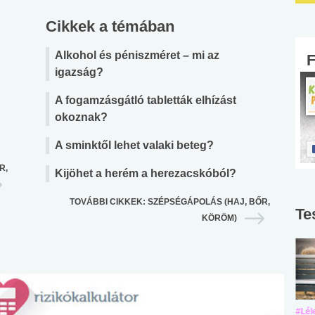
Cikkek a témában
Alkohol és péniszméret – mi az
igazság?
A fogamzásgátló tabletták elhízást
okoznak?
A sminktől lehet valaki beteg?
R,
Kijöhet a herém a herezacskóból?
TOVÁBBI CIKKEK: SZÉPSÉGÁPOLÁS (HAJ, BŐR,
Te
KÖRÖM)
#Suli, munka
#Suli, munka
#Lél