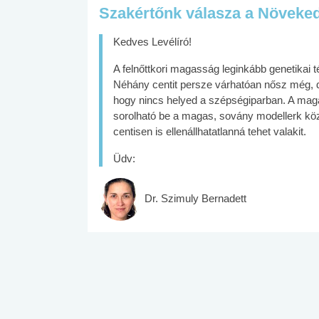
Szakértőnk válasza a Növeked
Kedves Levélíró!
A felnőttkori magasság leginkább genetikai 
Néhány centit persze várhatóan nősz még, de
hogy nincs helyed a szépségiparban. A magaz
sorolható be a magas, sovány modellerk köz
centisen is ellenállhatatlanná tehet valakit.
Üdv:
Dr. Szimuly Bernadett