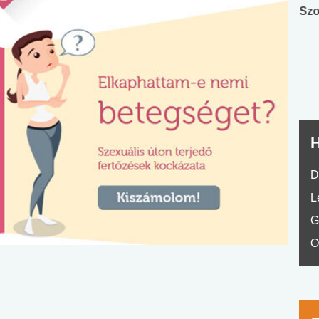
Angol középfokú
Internet-függőség
Szo
nyelvvizsga teszt -
teszt
No.42
H
D
L
G
O