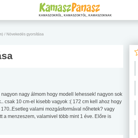
KAMASZOKRÓL, KAMASZOKTÓL, KAMASZOKNAK
m)
/
Növekedés gyorsítása
ása
k, nagyon nagy álmom hogy modell lehessek! nagyon sok
.. csak 10 cm-el kisebb vagyok :( 172 cm kell ahoz hogy
 170..Esetleg valami mozgásformával nőhetek? vagy
 a menzeszem, valamivel több mint 1 éve. Előre is