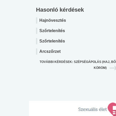
Hasonló kérdések
Hajnövesztés
Szőrtelenítés
Szőrtelenítés
Arcszőrzet
TOVÁBBI KÉRDÉSEK: SZÉPSÉGÁPOLÁS (HAJ, BŐ
KÖRÖM)
 alkohol
#Zöldövezet
#Betegségek