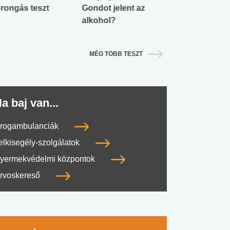
rongás teszt
Gondot jelent az
Mekkora az ö
alkohol?
lábnyomod?
MÉG TÖBB TESZT
a baj van...
rogambulanciák
elkisegély-szolgálatok
yermekvédelmi központok
rvoskereső