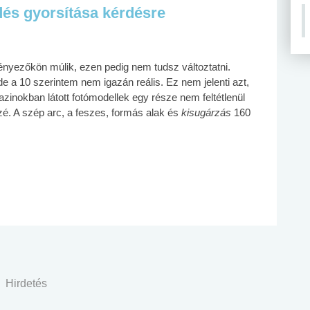
és gyorsítása kérdésre
tényezőkön múlik, ezen pedig nem tudsz változtatni.
 a 10 szerintem nem igazán reális. Ez nem jelenti azt,
inokban látott fotómodellek egy része nem feltétlenül
é. A szép arc, a feszes, formás alak és
kisugárzás
160
Hirdetés