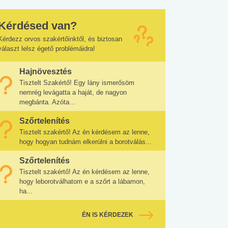
Kérdésed van?
Kérdezz orvos szakértőinktől, és biztosan
választ lelsz égető problémáidra!
Hajnövesztés
Tisztelt Szakértő! Egy lány ismerősöm
nemrég levágatta a haját, de nagyon
megbánta. Azóta...
Szőrtelenítés
Tisztelt szakértő! Az én kérdésem az lenne,
hogy hogyan tudnám elkerülni a borotválás...
Szőrtelenítés
Tisztelt szakértő! Az én kérdésem az lenne,
hogy leborotválhatom e a szőrt a lábamon,
ha...
ÉN IS KÉRDEZEK