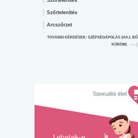
Szőrtelenítés
Szőrtelenítés
Arcszőrzet
TOVÁBBI KÉRDÉSEK: SZÉPSÉGÁPOLÁS (HAJ, BŐ
KÖRÖM)
 alkohol
#Zöldövezet
#Betegségek