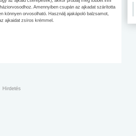
gy az ajkaid cserepesek), akkor próbálj meg többet inni
a háziorvosodhoz. Amennyiben csupán az ajkadat szárította
zen könnyen orvosolható. Használj ajakápoló balzsamot,
z ajkaidat zsíros krémmel.
Hirdetés