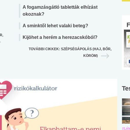
A fogamzásgátló tabletták elhízást
okoznak?
A sminktől lehet valaki beteg?
R,
Kijöhet a herém a herezacskóból?
TOVÁBBI CIKKEK: SZÉPSÉGÁPOLÁS (HAJ, BŐR,
KÖRÖM)
Te
#Suli, munka
#Suli, munka
#Lél