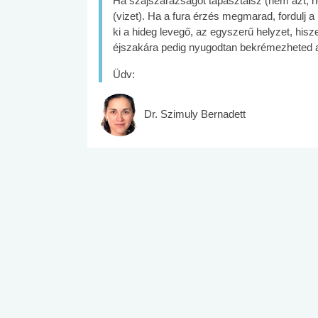
Ha szájszárazságot tapasztalsz (nem azt, ho
(vizet). Ha a fura érzés megmarad, fordulj 
ki a hideg levegő, az egyszerű helyzet, his
éjszakára pedig nyugodtan bekrémezheted a
Üdv:
Dr. Szimuly Bernadett