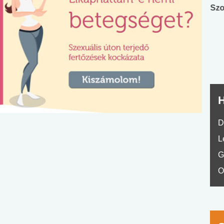
Angol középfokú
Internet-függőség
Szo
nyelvvizsga teszt -
teszt
No.42
H
D
L
G
O