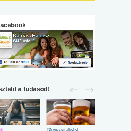
Facebook
szteld a tudásod!
ek
#Drog, cigi, alkohol
#Zöldövezet