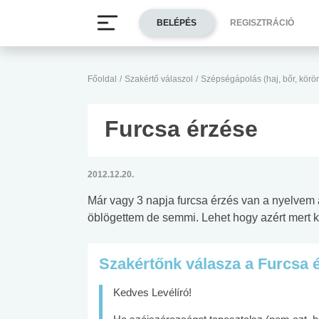
BELÉPÉS
REGISZTRÁCIÓ
Főoldal
/
Szakértő válaszol
/
Szépségápolás (haj, bőr, körö
Furcsa érzése
2012.12.20.
Már vagy 3 napja furcsa érzés van a nyelvem a
öblögettem de semmi. Lehet hogy azért mert k
Szakértőnk válasza a Furcsa 
Kedves Levélíró!