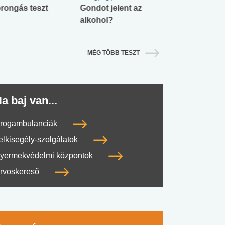
rongás teszt
Gondot jelent az
Mekkora az ö
alkohol?
lábnyomod?
MÉG TÖBB TESZT
a baj van...
rogambulanciák
elkisegély-szolgálatok
yermekvédelmi központok
rvoskereső