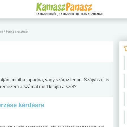
KAMASZOKRÓL, KAMASZOKTÓL, KAMASZOKNAK
m)
/
Furcsa érzése
lján, mintha tapadna, vagy száraz lenne. Szájvízzel is
rémezem a számat mert kifújta a szél?
érzése kérdésre