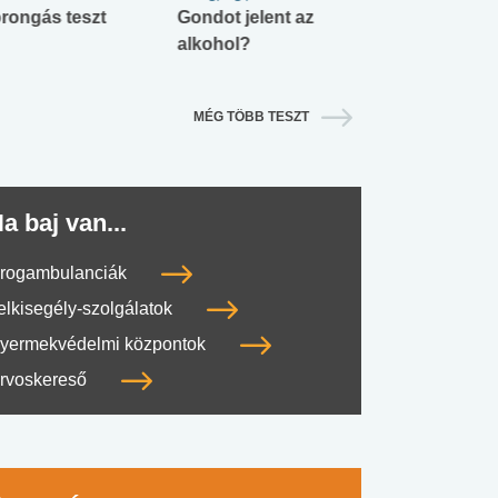
rongás teszt
Gondot jelent az
Mekkora az ö
alkohol?
lábnyomod?
MÉG TÖBB TESZT
a baj van...
rogambulanciák
elkisegély-szolgálatok
yermekvédelmi központok
rvoskereső