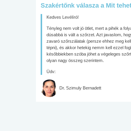
Szakértőnk válasza a Mit tehe
Kedves Levélíró!
Tényleg nem volt jó ötlet, mert a pihék a fo
dúsabbá is vált a szőrzet. Azt javaslom, hog
zavaró szőrszálatak (persze ehhez meg kell 
tépni), és akkor hetekig nemm kell ezzel fog
későbbiekben szóba jöhet a végeleges szőrtel
olyan nagy összeg szerintem.
Üdv:
Dr. Szimuly Bernadett