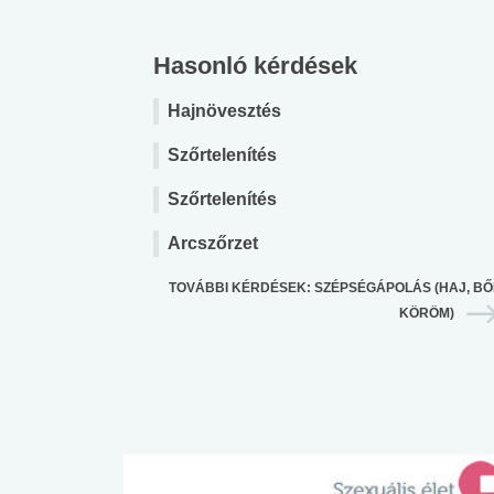
Hasonló kérdések
Hajnövesztés
Szőrtelenítés
Szőrtelenítés
Arcszőrzet
TOVÁBBI KÉRDÉSEK: SZÉPSÉGÁPOLÁS (HAJ, BŐ
KÖRÖM)
 alkohol
#Zöldövezet
#Betegségek