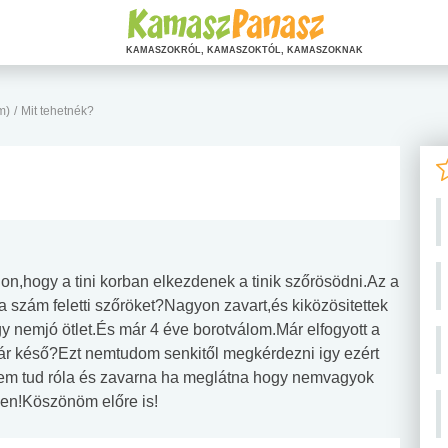
KAMASZOKRÓL, KAMASZOKTÓL, KAMASZOKNAK
m)
/
Mit tehetnék?
on,hogy a tini korban elkezdenek a tinik szőrösödni.Az a
 szám feletti szőröket?Nagyon zavart,és kiközösitettek
 nemjó ötlet.És már 4 éve borotválom.Már elfogyott a
ár késő?Ezt nemtudom senkitől megkérdezni igy ezért
sem tud róla és zavarna ha meglátna hogy nemvagyok
sen!Köszönöm előre is!