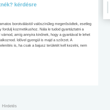
tnék? kérdésre
lyamatos borotválástól valószínűleg megerősödtek, esetleg
y fordulj kozmetikushoz. Nála le tudod gyantáztatni a
várnod, amíg annyira kinőnek, hogy a gyantával le lehet
lalkoznod. Idővel gyengül is majd a szőrzet. A
enítés is, ha csak a bajusz területét kell kezelni, nem
Hirdetés