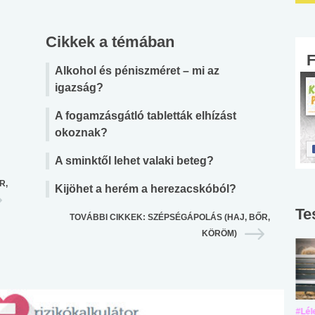
Cikkek a témában
Alkohol és péniszméret – mi az
igazság?
A fogamzásgátló tabletták elhízást
okoznak?
A sminktől lehet valaki beteg?
R,
Kijöhet a herém a herezacskóból?
Te
TOVÁBBI CIKKEK: SZÉPSÉGÁPOLÁS (HAJ, BŐR,
KÖRÖM)
#Suli, munka
#Suli, munka
#Lél