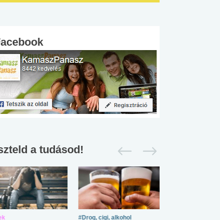
Facebook
szteld a tudásod!
ek
#Drog, cigi, alkohol
#Zöldövezet