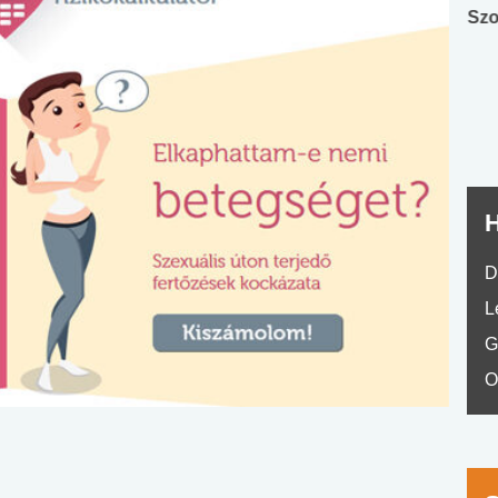
Angol középfokú
Internet-függőség
Szo
nyelvvizsga teszt -
teszt
No.42
H
D
L
G
O