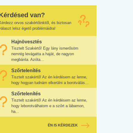
Kérdésed van?
Kérdezz orvos szakértőinktől, és biztosan
választ lelsz égető problémáidra!
Hajnövesztés
Tisztelt Szakértő! Egy lány ismerősöm
nemrég levágatta a haját, de nagyon
megbánta. Azóta...
Szőrtelenítés
Tisztelt szakértő! Az én kérdésem az lenne,
hogy hogyan tudnám elkerülni a borotválás...
Szőrtelenítés
Tisztelt szakértő! Az én kérdésem az lenne,
hogy leborotválhatom e a szőrt a lábamon,
ha...
ÉN IS KÉRDEZEK