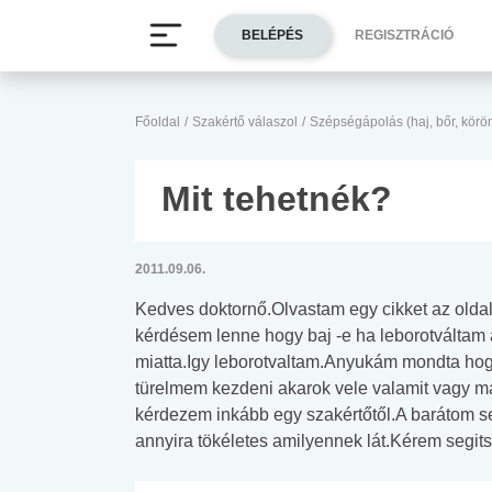
BELÉPÉS
REGISZTRÁCIÓ
Főoldal
/
Szakértő válaszol
/
Szépségápolás (haj, bőr, körö
Mit tehetnék?
2011.09.06.
Kedves doktornő.Olvastam egy cikket az oldal
kérdésem lenne hogy baj -e ha leborotváltam a
miatta.Igy leborotvaltam.Anyukám mondta hogy
türelmem kezdeni akarok vele valamit vagy m
kérdezem inkább egy szakértőtől.A barátom 
annyira tökéletes amilyennek lát.Kérem segit