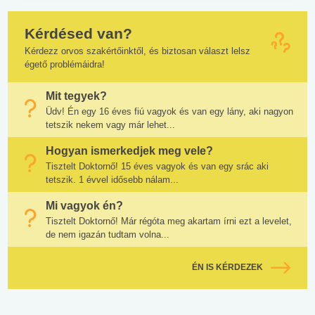
Kérdésed van?
Kérdezz orvos szakértőinktől, és biztosan választ lelsz
égető problémáidra!
Mit tegyek?
Üdv! Én egy 16 éves fiú vagyok és van egy lány, aki nagyon
tetszik nekem vagy már lehet...
Hogyan ismerkedjek meg vele?
Tisztelt Doktornő! 15 éves vagyok és van egy srác aki
tetszik. 1 évvel idősebb nálam...
Mi vagyok én?
Tisztelt Doktornő! Már régóta meg akartam írni ezt a levelet,
de nem igazán tudtam volna...
ÉN IS KÉRDEZEK