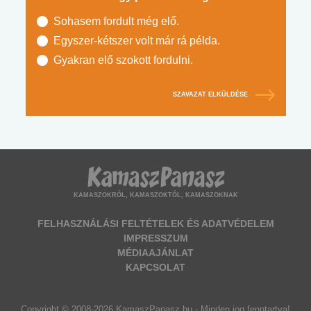
Sohasem fordult még elő.
Egyszer-kétszer volt már rá példa.
Gyakran elő szokott fordulni.
SZAVAZAT ELKÜLDÉSE
KAMASZOKRÓL, KAMASZOKTÓL, KAMASZOKNAK
FELHASZNÁLÁSI FELTÉTELEK ÉS ADATVÉDELEM
IMPRESSZUM
MÉDIAAJÁNLAT
KAPCSOLAT
Copyright © 2008-2026 KamaszPanasz.hu - Minden jog fenntartva!