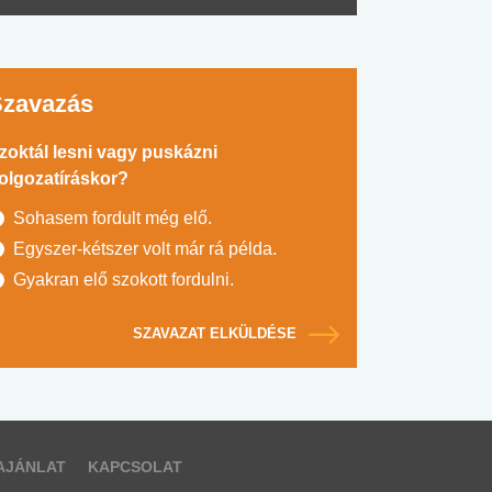
Szavazás
zoktál lesni vagy puskázni
olgozatíráskor?
Sohasem fordult még elő.
Egyszer-kétszer volt már rá példa.
Gyakran elő szokott fordulni.
SZAVAZAT ELKÜLDÉSE
AJÁNLAT
KAPCSOLAT