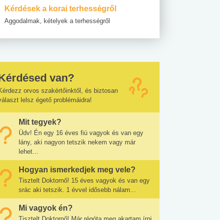
Kérdések a korai terhességről
Aggodalmak, kételyek a terhességről
Kérdésed van?
Kérdezz orvos szakértőinktől, és biztosan
választ lelsz égető problémáidra!
Mit tegyek?
Üdv! Én egy 16 éves fiú vagyok és van egy
lány, aki nagyon tetszik nekem vagy már
lehet...
Hogyan ismerkedjek meg vele?
Tisztelt Doktornő! 15 éves vagyok és van egy
srác aki tetszik. 1 évvel idősebb nálam...
Mi vagyok én?
Tisztelt Doktornő! Már régóta meg akartam írni