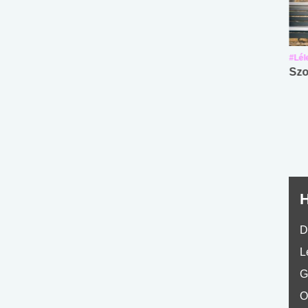
#Suli, munka
#Suli, munka
#Lél
Angol középfokú
Internet-függőség
Szo
nyelvvizsga teszt -
teszt
No.42
H
D
L
G
O