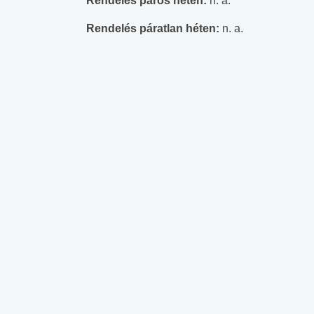
Rendelés páros héten:
n. a.
Rendelés páratlan héten:
n. a.