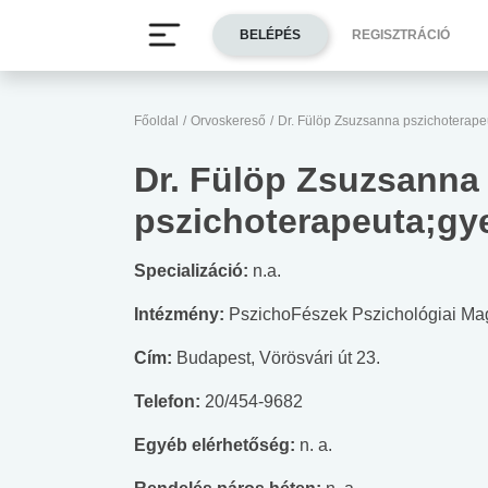
BELÉPÉS
REGISZTRÁCIÓ
Főoldal
/
Orvoskereső
/
Dr. Fülöp Zsuzsanna pszichoterapeu
Dr. Fülöp Zsuzsanna
pszichoterapeuta;gye
Specializáció:
n.a.
Intézmény:
PszichoFészek Pszichológiai Ma
Cím:
Budapest, Vörösvári út 23.
Telefon:
20/454-9682
Egyéb elérhetőség:
n. a.