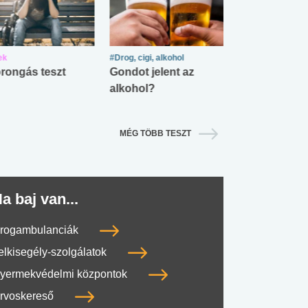
ek
#Drog, cigi, alkohol
#Zöldövezet
rongás teszt
Gondot jelent az
Mekkora az ö
alkohol?
lábnyomod?
MÉG TÖBB TESZT
a baj van...
rogambulanciák
elkisegély-szolgálatok
yermekvédelmi központok
rvoskereső