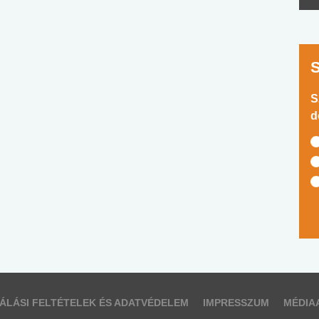
S
d
ÁLÁSI FELTÉTELEK ÉS ADATVÉDELEM
IMPRESSZUM
MÉDIA