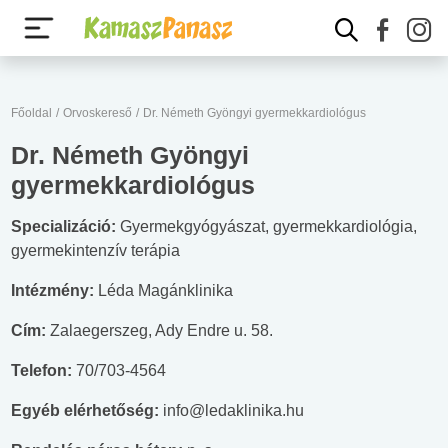
Főoldal
/
Orvoskereső
/
Dr. Németh Gyöngyi gyermekkardiológus
Dr. Németh Gyöngyi
gyermekkardiológus
Specializáció:
Gyermekgyógyászat, gyermekkardiológia,
gyermekintenzív terápia
Intézmény:
Léda Magánklinika
Cím:
Zalaegerszeg, Ady Endre u. 58.
Telefon:
70/703-4564
Egyéb elérhetőség:
info@ledaklinika.hu