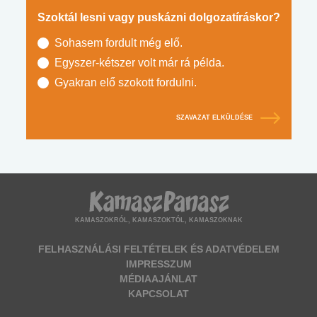
Szoktál lesni vagy puskázni dolgozatíráskor?
Sohasem fordult még elő.
Egyszer-kétszer volt már rá példa.
Gyakran elő szokott fordulni.
SZAVAZAT ELKÜLDÉSE
KAMASZOKRÓL, KAMASZOKTÓL, KAMASZOKNAK
FELHASZNÁLÁSI FELTÉTELEK ÉS ADATVÉDELEM
IMPRESSZUM
MÉDIAAJÁNLAT
KAPCSOLAT