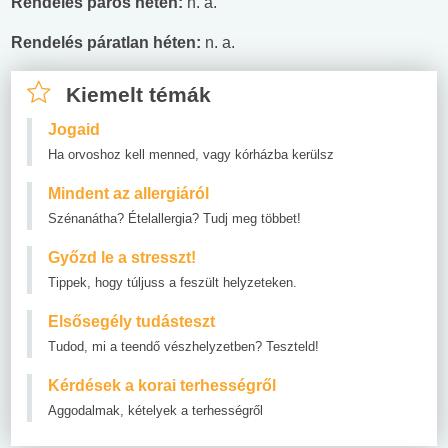
Rendelés páros héten:
n. a.
Rendelés páratlan héten:
n. a.
Kiemelt témák
Jogaid
Ha orvoshoz kell menned, vagy kórházba kerülsz
Mindent az allergiáról
Szénanátha? Ételallergia? Tudj meg többet!
Győzd le a stresszt!
Tippek, hogy túljuss a feszült helyzeteken.
Elsősegély tudásteszt
Tudod, mi a teendő vészhelyzetben? Teszteld!
Kérdések a korai terhességről
Aggodalmak, kételyek a terhességről