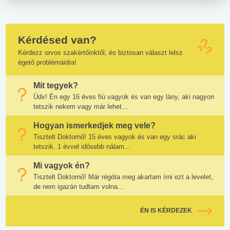
Kérdésed van?
Kérdezz orvos szakértőinktől, és biztosan választ lelsz
égető problémáidra!
Mit tegyek?
Üdv! Én egy 16 éves fiú vagyok és van egy lány, aki nagyon
tetszik nekem vagy már lehet...
Hogyan ismerkedjek meg vele?
Tisztelt Doktornő! 15 éves vagyok és van egy srác aki
tetszik. 1 évvel idősebb nálam...
Mi vagyok én?
Tisztelt Doktornő! Már régóta meg akartam írni ezt a levelet,
de nem igazán tudtam volna...
ÉN IS KÉRDEZEK