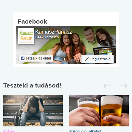
Facebook
Teszteld a tudásod!
#Lélek
#Drog, cigi, alkohol