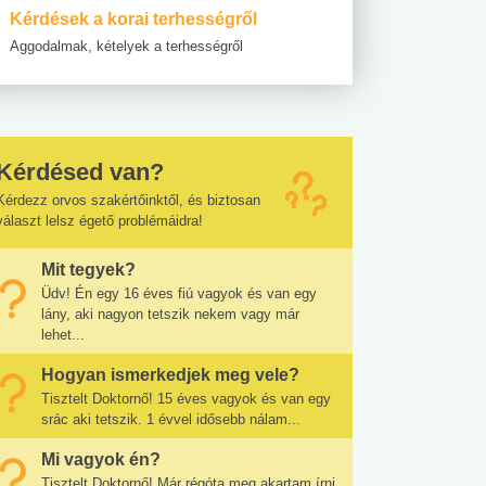
Kérdések a korai terhességről
Aggodalmak, kételyek a terhességről
Kérdésed van?
Kérdezz orvos szakértőinktől, és biztosan
választ lelsz égető problémáidra!
Mit tegyek?
Üdv! Én egy 16 éves fiú vagyok és van egy
lány, aki nagyon tetszik nekem vagy már
lehet...
Hogyan ismerkedjek meg vele?
Tisztelt Doktornő! 15 éves vagyok és van egy
srác aki tetszik. 1 évvel idősebb nálam...
Mi vagyok én?
Tisztelt Doktornő! Már régóta meg akartam írni