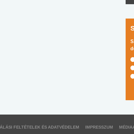
S
d
ÁLÁSI FELTÉTELEK ÉS ADATVÉDELEM
IMPRESSZUM
MÉDIA