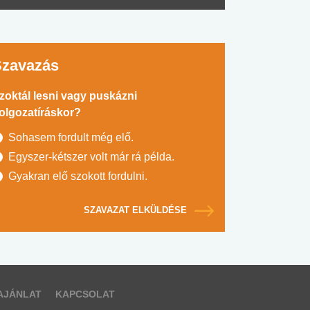
Szavazás
zoktál lesni vagy puskázni
olgozatíráskor?
Sohasem fordult még elő.
Egyszer-kétszer volt már rá példa.
Gyakran elő szokott fordulni.
SZAVAZAT ELKÜLDÉSE
AJÁNLAT
KAPCSOLAT