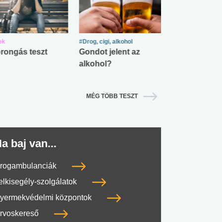
ek
#Drog, cigi, alkohol
#Zöldövezet
rongás teszt
Gondot jelent az
Mekkora az ö
alkohol?
lábnyomod?
MÉG TÖBB TESZT
a baj van...
rogambulanciák
elkisegély-szolgálatok
yermekvédelmi központok
rvoskereső