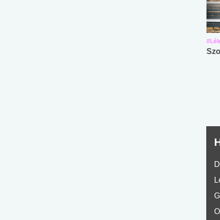
#Suli, munka
#Suli, munka
#Lél
Angol középfokú
Internet-függőség
Szo
nyelvvizsga teszt -
teszt
No.42
H
D
L
G
O