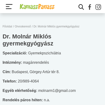
Főoldal
/
Orvoskereső
/
Dr. Molnár Miklós gyermekgyógyász
Dr. Molnár Miklós
gyermekgyógyász
Specializáció:
Gyemekpszichiátria
Intézmény:
magánrendelés
Cím:
Budapest, Görgey Artúr tér 8.
Telefon:
20/989-4064
Egyéb elérhetőség:
molnarm1@gmail.com
Rendelés páros héten:
n.a.