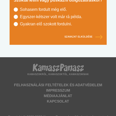
Szoktál lesni vagy puskázni dolgozatíráskor?
Sohasem fordult még elő.
Egyszer-kétszer volt már rá példa.
Gyakran elő szokott fordulni.
SZAVAZAT ELKÜLDÉSE
KAMASZOKRÓL, KAMASZOKTÓL, KAMASZOKNAK
FELHASZNÁLÁSI FELTÉTELEK ÉS ADATVÉDELEM
IMPRESSZUM
MÉDIAAJÁNLAT
KAPCSOLAT