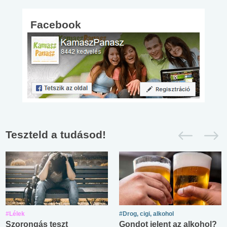
Facebook
Teszteld a tudásod!
#Lélek
#Drog, cigi, alkohol
Szorongás teszt
Gondot jelent az alkohol?