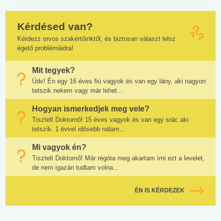
Kérdésed van?
Kérdezz orvos szakértőinktől, és biztosan választ lelsz
égető problémáidra!
Mit tegyek?
Üdv! Én egy 16 éves fiú vagyok és van egy lány, aki nagyon
tetszik nekem vagy már lehet...
Hogyan ismerkedjek meg vele?
Tisztelt Doktornő! 15 éves vagyok és van egy srác aki
tetszik. 1 évvel idősebb nálam...
Mi vagyok én?
Tisztelt Doktornő! Már régóta meg akartam írni ezt a levelet,
de nem igazán tudtam volna...
ÉN IS KÉRDEZEK