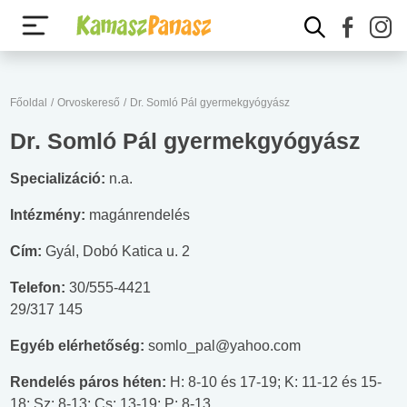
Főoldal
/
Orvoskereső
/
Dr. Somló Pál gyermekgyógyász
Dr. Somló Pál gyermekgyógyász
Specializáció:
n.a.
Intézmény:
magánrendelés
Cím:
Gyál, Dobó Katica u. 2
Telefon:
30/555-4421
29/317 145
Egyéb elérhetőség:
somlo_pal@yahoo.com
Rendelés páros héten:
H: 8-10 és 17-19; K: 11-12 és 15-
18; Sz: 8-13; Cs: 13-19; P: 8-13