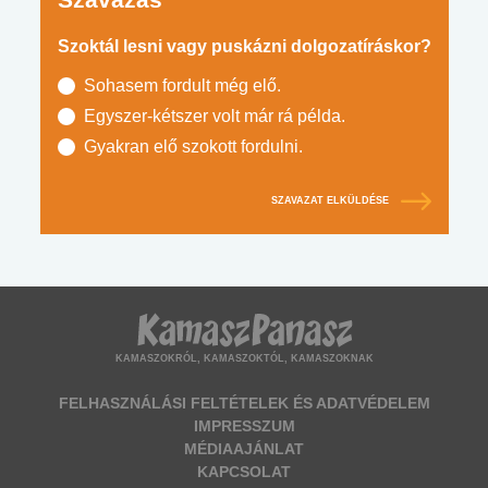
Szoktál lesni vagy puskázni dolgozatíráskor?
Sohasem fordult még elő.
Egyszer-kétszer volt már rá példa.
Gyakran elő szokott fordulni.
SZAVAZAT ELKÜLDÉSE
KAMASZOKRÓL, KAMASZOKTÓL, KAMASZOKNAK
FELHASZNÁLÁSI FELTÉTELEK ÉS ADATVÉDELEM
IMPRESSZUM
MÉDIAAJÁNLAT
KAPCSOLAT