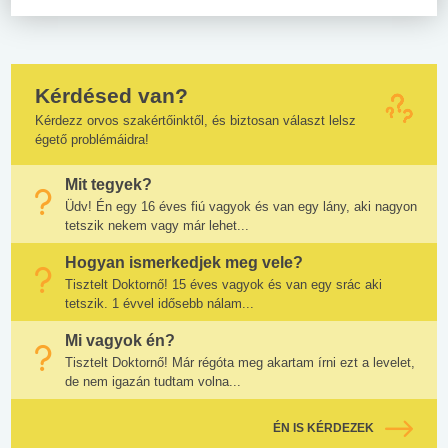
Kérdésed van?
Kérdezz orvos szakértőinktől, és biztosan választ lelsz
égető problémáidra!
Mit tegyek?
Üdv! Én egy 16 éves fiú vagyok és van egy lány, aki nagyon
tetszik nekem vagy már lehet...
Hogyan ismerkedjek meg vele?
Tisztelt Doktornő! 15 éves vagyok és van egy srác aki
tetszik. 1 évvel idősebb nálam...
Mi vagyok én?
Tisztelt Doktornő! Már régóta meg akartam írni ezt a levelet,
de nem igazán tudtam volna...
ÉN IS KÉRDEZEK