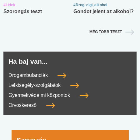
#Lélek
#Drog, cigi, alkohol
Szorongás teszt
Gondot jelent az alkohol?
MÉG TÖBB TESZT
Ha baj van...
Drogambulanciák
Lelkisegély-szolgálatok
Gyermekvédelmi központok
Orvoskereső
Szavazás