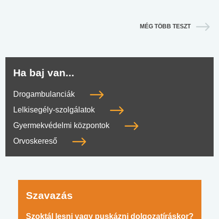
MÉG TÖBB TESZT
Ha baj van...
Drogambulanciák
Lelkisegély-szolgálatok
Gyermekvédelmi központok
Orvoskereső
Szavazás
Szoktál lesni vagy puskázni dolgozatíráskor?