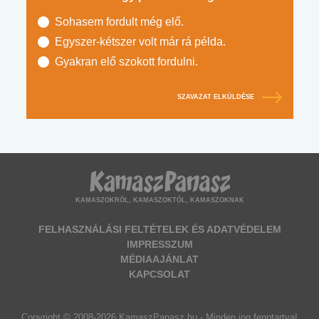
Sohasem fordult még elő.
Egyszer-kétszer volt már rá példa.
Gyakran elő szokott fordulni.
SZAVAZAT ELKÜLDÉSE
KAMASZOKRÓL, KAMASZOKTÓL, KAMASZOKNAK
FELHASZNÁLÁSI FELTÉTELEK ÉS ADATVÉDELEM
IMPRESSZUM
MÉDIAAJÁNLAT
KAPCSOLAT
Copyright © 2008-2026 KamaszPanasz.hu - Minden jog fenntartva!