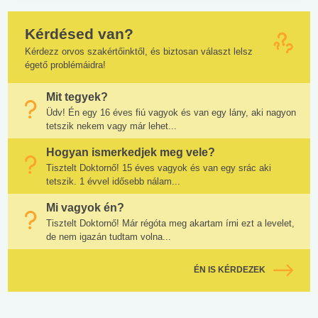
Kérdésed van?
Kérdezz orvos szakértőinktől, és biztosan választ lelsz
égető problémáidra!
Mit tegyek?
Üdv! Én egy 16 éves fiú vagyok és van egy lány, aki nagyon
tetszik nekem vagy már lehet...
Hogyan ismerkedjek meg vele?
Tisztelt Doktornő! 15 éves vagyok és van egy srác aki
tetszik. 1 évvel idősebb nálam...
Mi vagyok én?
Tisztelt Doktornő! Már régóta meg akartam írni ezt a levelet,
de nem igazán tudtam volna...
ÉN IS KÉRDEZEK