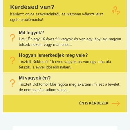
Kérdésed van?
Kérdezz orvos szakértőinktől, és biztosan választ lelsz
égető problémáidra!
Mit tegyek?
Üdv! Én egy 16 éves fiú vagyok és van egy lány, aki nagyon
tetszik nekem vagy már lehet...
Hogyan ismerkedjek meg vele?
Tisztelt Doktornő! 15 éves vagyok és van egy srác aki
tetszik. 1 évvel idősebb nálam...
Mi vagyok én?
Tisztelt Doktornő! Már régóta meg akartam írni ezt a levelet,
de nem igazán tudtam volna...
ÉN IS KÉRDEZEK