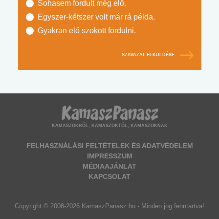
Sohasem fordult még elő.
Egyszer-kétszer volt már rá példa.
Gyakran elő szokott fordulni.
SZAVAZAT ELKÜLDÉSE
KAMASZOKRÓL, KAMASZOKTÓL, KAMASZOKNAK
FELHASZNÁLÁSI FELTÉTELEK ÉS ADATVÉDELEM
IMPRESSZUM
MÉDIAAJÁNLAT
KAPCSOLAT
Copyright © 2008-2026 KamaszPanasz.hu - Minden jog fenntartva!