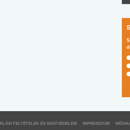
S
d
ÁLÁSI FELTÉTELEK ÉS ADATVÉDELEM
IMPRESSZUM
MÉDIA