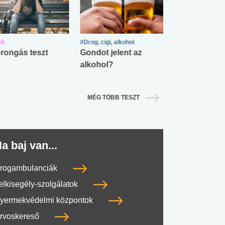
ek
#Drog, cigi, alkohol
#Zöldövezet
rongás teszt
Gondot jelent az
Mekkora az ö
alkohol?
lábnyomod?
MÉG TÖBB TESZT
a baj van...
rogambulanciák
elkisegély-szolgálatok
yermekvédelmi központok
rvoskereső