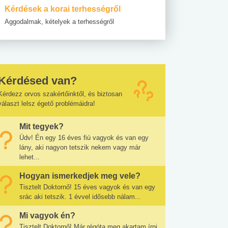
Kérdések a korai terhességről
Aggodalmak, kételyek a terhességről
Kérdésed van?
Kérdezz orvos szakértőinktől, és biztosan
választ lelsz égető problémáidra!
Mit tegyek?
Üdv! Én egy 16 éves fiú vagyok és van egy
lány, aki nagyon tetszik nekem vagy már
lehet...
Hogyan ismerkedjek meg vele?
Tisztelt Doktornő! 15 éves vagyok és van egy
srác aki tetszik. 1 évvel idősebb nálam...
Mi vagyok én?
Tisztelt Doktornő! Már régóta meg akartam írni