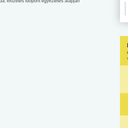
rda: előzetes időpont egyeztetés alapján