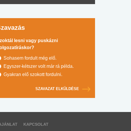
Szavazás
zoktál lesni vagy puskázni
olgozatíráskor?
Sohasem fordult még elő.
Egyszer-kétszer volt már rá példa.
Gyakran elő szokott fordulni.
SZAVAZAT ELKÜLDÉSE
AJÁNLAT
KAPCSOLAT