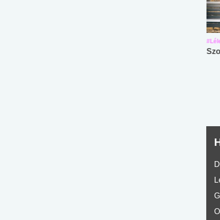
#Suli, munka
#Suli, munka
#Lél
Angol középfokú
Internet-függőség
Szo
nyelvvizsga teszt -
teszt
No.42
H
D
L
G
O