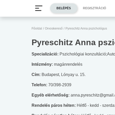
BELÉPÉS
REGISZTRÁCIÓ
Főoldal
/
Orvoskereső
/
Pyreschitz Anna pszichológus
Pyreschitz Anna psz
Specializáció:
Pszichológiai konzultáció;Aut
Intézmény:
magánrendelés
Cím:
Budapest, Lónyay u. 15.
Telefon:
70/398-2939
Egyéb elérhetőség:
anna.pyreschitz@gmail
Rendelés páros héten:
Hétfő - kedd - szerda