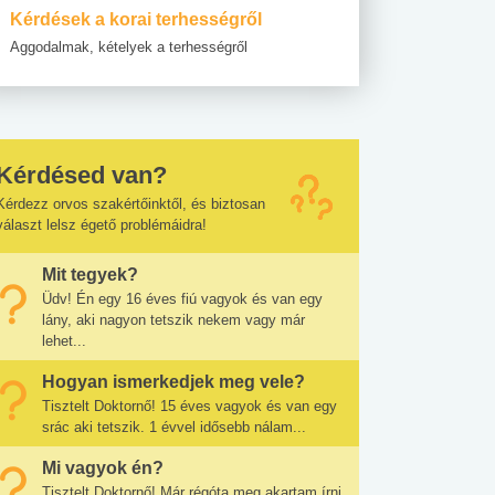
Kérdések a korai terhességről
Aggodalmak, kételyek a terhességről
Kérdésed van?
Kérdezz orvos szakértőinktől, és biztosan
választ lelsz égető problémáidra!
Mit tegyek?
Üdv! Én egy 16 éves fiú vagyok és van egy
lány, aki nagyon tetszik nekem vagy már
lehet...
Hogyan ismerkedjek meg vele?
Tisztelt Doktornő! 15 éves vagyok és van egy
srác aki tetszik. 1 évvel idősebb nálam...
Mi vagyok én?
Tisztelt Doktornő! Már régóta meg akartam írni