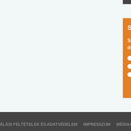
S
d
ÁLÁSI FELTÉTELEK ÉS ADATVÉDELEM
IMPRESSZUM
MÉDIA