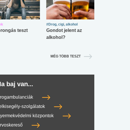
ek
#Drog, cigi, alkohol
#Zöldövezet
rongás teszt
Gondot jelent az
Mekkora az ö
alkohol?
lábnyomod?
MÉG TÖBB TESZT
a baj van...
rogambulanciák
elkisegély-szolgálatok
yermekvédelmi központok
rvoskereső