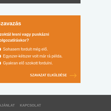
Szavazás
zoktál lesni vagy puskázni
olgozatíráskor?
Sohasem fordult még elő.
Egyszer-kétszer volt már rá példa.
Gyakran elő szokott fordulni.
SZAVAZAT ELKÜLDÉSE
AJÁNLAT
KAPCSOLAT