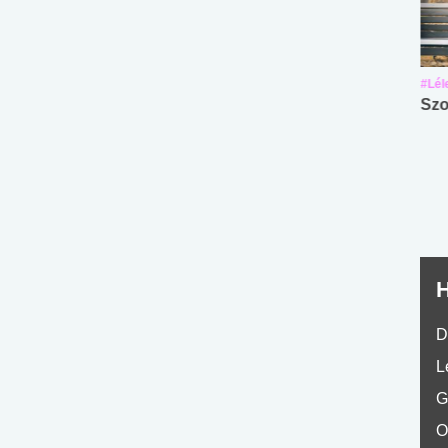
#Suli, munka
#Suli, munka
#Lél
Angol középfokú
Internet-függőség
Szo
nyelvvizsga teszt -
teszt
No.42
H
D
L
G
O