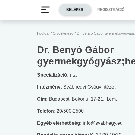
BELÉPÉS
REGISZTRÁCIÓ
Főoldal
/
Orvoskereső
/
Dr. Benyó Gábor gyermekgyógyász
Dr. Benyó Gábor
gyermekgyógyász;h
Specializáció:
n.a.
Intézmény:
Svábhegyi Gyógyintézet
Cím:
Budapest, Bokor u. 17-21. II.em.
Telefon:
20/500-2500
Egyéb elérhetőség:
info@svabhegy.eu