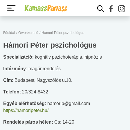
Főoldal
/
Orvoskereső
/
Hámori Péter pszichológus
Hámori Péter pszichológus
Specializáció:
kognitív pszichoterápia, hipnózis
Intézmény:
magánrendelés
Cím:
Budapest, Nagyszőlős u.10.
Telefon:
20/324-8432
Egyéb elérhetőség:
hamorip@gmail.com
https://hamoripeter.hu/
Rendelés páros héten:
Cs: 14-20