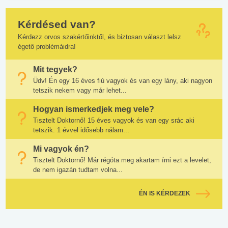
Kérdésed van?
Kérdezz orvos szakértőinktől, és biztosan választ lelsz
égető problémáidra!
Mit tegyek?
Üdv! Én egy 16 éves fiú vagyok és van egy lány, aki nagyon
tetszik nekem vagy már lehet...
Hogyan ismerkedjek meg vele?
Tisztelt Doktornő! 15 éves vagyok és van egy srác aki
tetszik. 1 évvel idősebb nálam...
Mi vagyok én?
Tisztelt Doktornő! Már régóta meg akartam írni ezt a levelet,
de nem igazán tudtam volna...
ÉN IS KÉRDEZEK