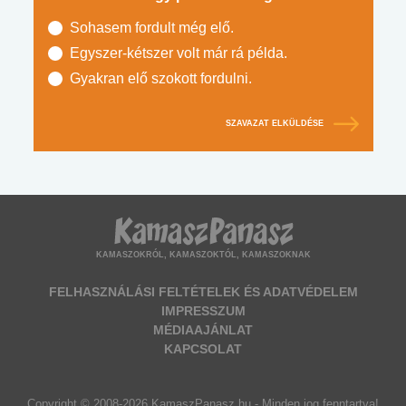
Sohasem fordult még elő.
Egyszer-kétszer volt már rá példa.
Gyakran elő szokott fordulni.
SZAVAZAT ELKÜLDÉSE
KAMASZOKRÓL, KAMASZOKTÓL, KAMASZOKNAK
FELHASZNÁLÁSI FELTÉTELEK ÉS ADATVÉDELEM
IMPRESSZUM
MÉDIAAJÁNLAT
KAPCSOLAT
Copyright © 2008-2026 KamaszPanasz.hu - Minden jog fenntartva!