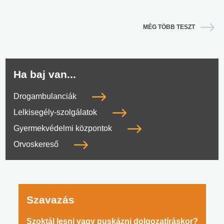
MÉG TÖBB TESZT
Ha baj van...
Drogambulanciák
Lelkisegély-szolgálatok
Gyermekvédelmi központok
Orvoskereső
Szavazás
Szoktál lesni vagy puskázni dolgozatíráskor?