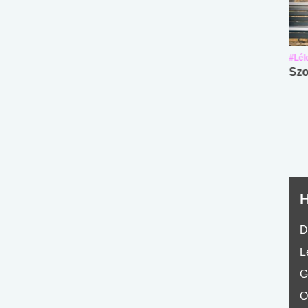
#Suli, munka
#Suli, munka
#Lél
Angol középfokú
Internet-függőség
Szo
nyelvvizsga teszt -
teszt
No.42
H
D
L
G
O