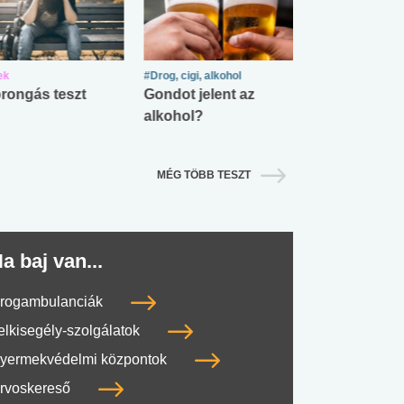
ek
#Drog, cigi, alkohol
#Zöldövezet
rongás teszt
Gondot jelent az
Mekkora az ö
alkohol?
lábnyomod?
MÉG TÖBB TESZT
a baj van...
rogambulanciák
elkisegély-szolgálatok
yermekvédelmi központok
rvoskereső