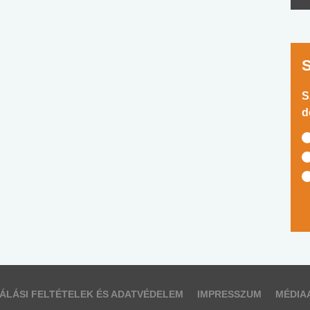
S
d
ÁLÁSI FELTÉTELEK ÉS ADATVÉDELEM
IMPRESSZUM
MÉDIA