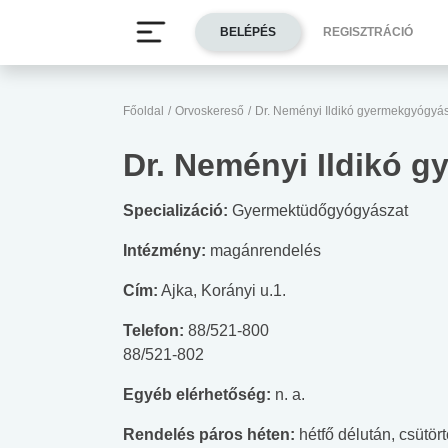
BELÉPÉS
REGISZTRÁCIÓ
Főoldal
/
Orvoskereső
/
Dr. Neményi Ildikó gyermekgyógyá
Dr. Neményi Ildikó 
Specializáció:
Gyermektüdőgyógyászat
Intézmény:
magánrendelés
Cím:
Ajka, Korányi u.1.
Telefon:
88/521-800
88/521-802
Egyéb elérhetőség:
n. a.
Rendelés páros héten:
hétfő délután, csütört