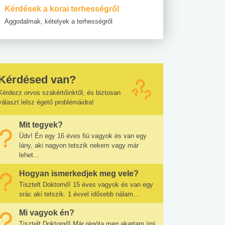
Kérdések a korai terhességről
Aggodalmak, kételyek a terhességről
Kérdésed van?
Kérdezz orvos szakértőinktől, és biztosan
választ lelsz égető problémáidra!
Mit tegyek?
Üdv! Én egy 16 éves fiú vagyok és van egy
lány, aki nagyon tetszik nekem vagy már
lehet...
Hogyan ismerkedjek meg vele?
Tisztelt Doktornő! 15 éves vagyok és van egy
srác aki tetszik. 1 évvel idősebb nálam...
Mi vagyok én?
Tisztelt Doktornő! Már régóta meg akartam írni