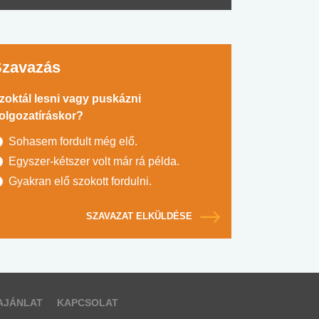
Szavazás
zoktál lesni vagy puskázni
olgozatíráskor?
Sohasem fordult még elő.
Egyszer-kétszer volt már rá példa.
Gyakran elő szokott fordulni.
SZAVAZAT ELKÜLDÉSE
AJÁNLAT
KAPCSOLAT