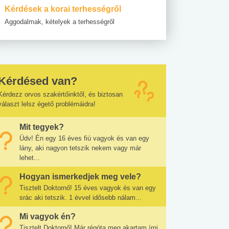
Kérdések a korai terhességről
Aggodalmak, kételyek a terhességről
Kérdésed van?
Kérdezz orvos szakértőinktől, és biztosan
választ lelsz égető problémáidra!
Mit tegyek?
Üdv! Én egy 16 éves fiú vagyok és van egy
lány, aki nagyon tetszik nekem vagy már
lehet...
Hogyan ismerkedjek meg vele?
Tisztelt Doktornő! 15 éves vagyok és van egy
srác aki tetszik. 1 évvel idősebb nálam...
Mi vagyok én?
Tisztelt Doktornő! Már régóta meg akartam írni