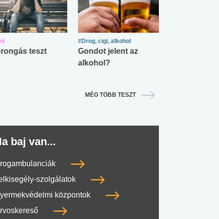
ek
#Drog, cigi, alkohol
#Zöldövezet
rongás teszt
Gondot jelent az
Mekkora az ö
alkohol?
lábnyomod?
MÉG TÖBB TESZT
a baj van...
rogambulanciák
elkisegély-szolgálatok
yermekvédelmi központok
rvoskereső