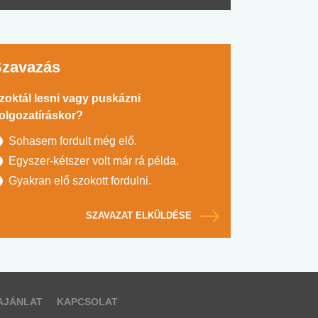
Szavazás
zoktál lesni vagy puskázni
olgozatíráskor?
Sohasem fordult még elő.
Egyszer-kétszer volt már rá példa.
Gyakran elő szokott fordulni.
SZAVAZAT ELKÜLDÉSE
AJÁNLAT
KAPCSOLAT