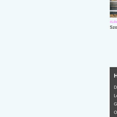
#Suli, munka
#Suli, munka
#Lél
Angol középfokú
Internet-függőség
Szo
nyelvvizsga teszt -
teszt
No.42
H
D
L
G
O