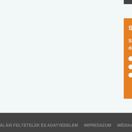
S
d
ÁLÁSI FELTÉTELEK ÉS ADATVÉDELEM
IMPRESSZUM
MÉDIA