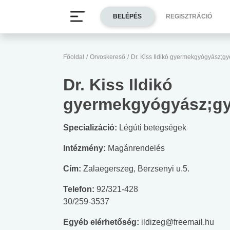
BELÉPÉS
REGISZTRÁCIÓ
Főoldal
/
Orvoskereső
/
Dr. Kiss Ildikó gyermekgyógyász;
Dr. Kiss Ildikó
gyermekgyógyász;g
Specializáció:
Légúti betegségek
Intézmény:
Magánrendelés
Cím:
Zalaegerszeg, Berzsenyi u.5.
Telefon:
92/321-428
30/259-3537
Egyéb elérhetőség:
ildizeg@freemail.hu