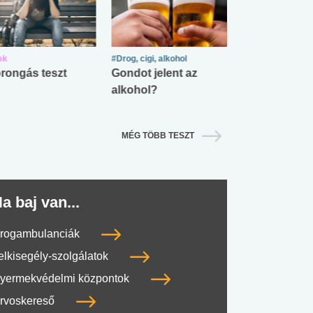
ek
#Drog, cigi, alkohol
#Zöldövezet
rongás teszt
Gondot jelent az
Mekkora az ö
alkohol?
lábnyomod?
MÉG TÖBB TESZT
a baj van...
rogambulanciák
elkisegély-szolgálatok
yermekvédelmi központok
rvoskereső