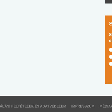
S
d
ÁLÁSI FELTÉTELEK ÉS ADATVÉDELEM
IMPRESSZUM
MÉDIA