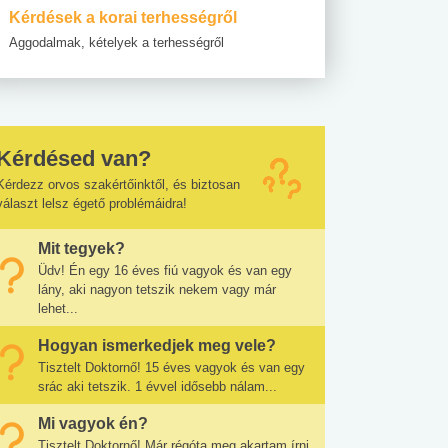
Kérdések a korai terhességről
Aggodalmak, kételyek a terhességről
Kérdésed van?
Kérdezz orvos szakértőinktől, és biztosan
választ lelsz égető problémáidra!
Mit tegyek?
Üdv! Én egy 16 éves fiú vagyok és van egy
lány, aki nagyon tetszik nekem vagy már
lehet...
Hogyan ismerkedjek meg vele?
Tisztelt Doktornő! 15 éves vagyok és van egy
srác aki tetszik. 1 évvel idősebb nálam...
Mi vagyok én?
Tisztelt Doktornő! Már régóta meg akartam írni