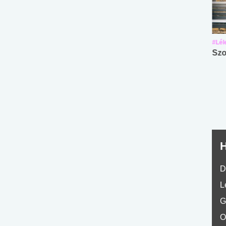
#Suli, munka
#Suli, munka
#Lél
Angol középfokú
Internet-függőség
Szo
nyelvvizsga teszt -
teszt
No.42
H
D
L
G
O