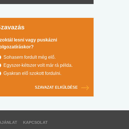
Szavazás
zoktál lesni vagy puskázni
olgozatíráskor?
Sohasem fordult még elő.
Egyszer-kétszer volt már rá példa.
Gyakran elő szokott fordulni.
SZAVAZAT ELKÜLDÉSE
AJÁNLAT
KAPCSOLAT