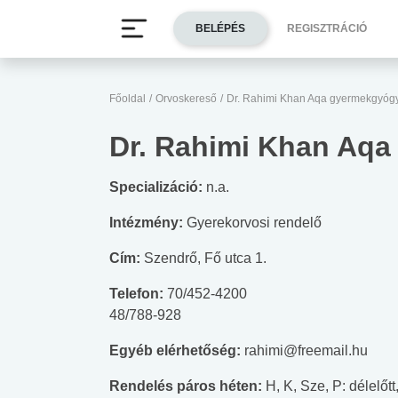
BELÉPÉS
REGISZTRÁCIÓ
Főoldal
/
Orvoskereső
/
Dr. Rahimi Khan Aqa gyermekgyóg
Dr. Rahimi Khan Aq
Specializáció:
n.a.
Intézmény:
Gyerekorvosi rendelő
Cím:
Szendrő, Fő utca 1.
Telefon:
70/452-4200
48/788-928
Egyéb elérhetőség:
rahimi@freemail.hu
Rendelés páros héten:
H, K, Sze, P: délelőtt