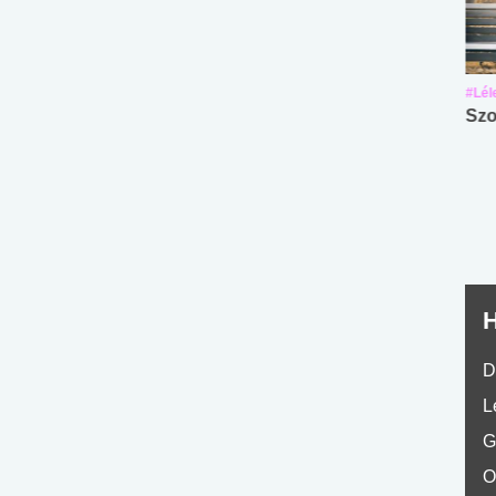
#Suli, munka
#Suli, munka
#Lél
Angol középfokú
Internet-függőség
Szo
nyelvvizsga teszt -
teszt
No.42
H
D
L
G
O