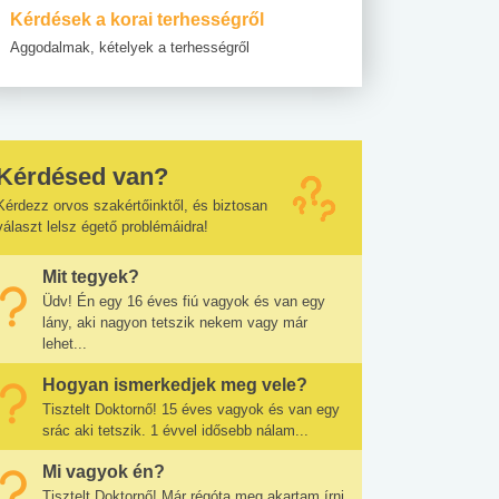
Kérdések a korai terhességről
Aggodalmak, kételyek a terhességről
Kérdésed van?
Kérdezz orvos szakértőinktől, és biztosan
választ lelsz égető problémáidra!
Mit tegyek?
Üdv! Én egy 16 éves fiú vagyok és van egy
lány, aki nagyon tetszik nekem vagy már
lehet...
Hogyan ismerkedjek meg vele?
Tisztelt Doktornő! 15 éves vagyok és van egy
srác aki tetszik. 1 évvel idősebb nálam...
Mi vagyok én?
Tisztelt Doktornő! Már régóta meg akartam írni