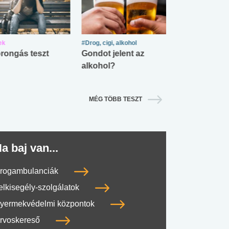
ek
#Drog, cigi, alkohol
#Zöldövezet
rongás teszt
Gondot jelent az
Mekkora az ö
alkohol?
lábnyomod?
MÉG TÖBB TESZT
a baj van...
rogambulanciák
elkisegély-szolgálatok
yermekvédelmi központok
rvoskereső