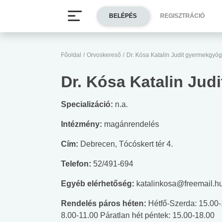
BELÉPÉS
REGISZTRÁCIÓ
Főoldal
/
Orvoskereső
/
Dr. Kósa Katalin Judit gyermekgyó
Dr. Kósa Katalin Ju
Specializáció:
n.a.
Intézmény:
magánrendelés
Cím:
Debrecen, Tócóskert tér 4.
Telefon:
52/491-694
Egyéb elérhetőség:
katalinkosa@freemail.h
Rendelés páros héten:
Hétfő-Szerda: 15.00-
8.00-11.00 Páratlan hét péntek: 15.00-18.00