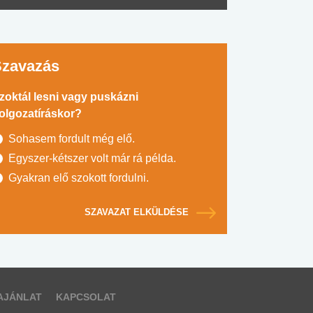
Szavazás
zoktál lesni vagy puskázni
olgozatíráskor?
Sohasem fordult még elő.
Egyszer-kétszer volt már rá példa.
Gyakran elő szokott fordulni.
SZAVAZAT ELKÜLDÉSE
AJÁNLAT
KAPCSOLAT