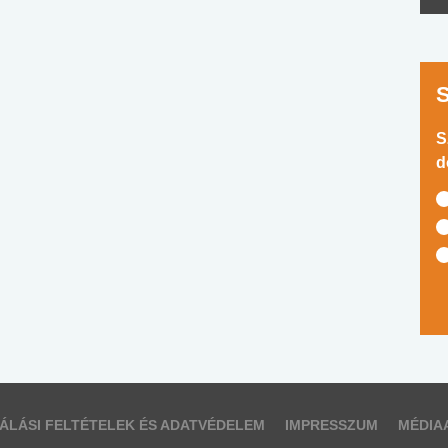
S
d
ÁLÁSI FELTÉTELEK ÉS ADATVÉDELEM
IMPRESSZUM
MÉDIA