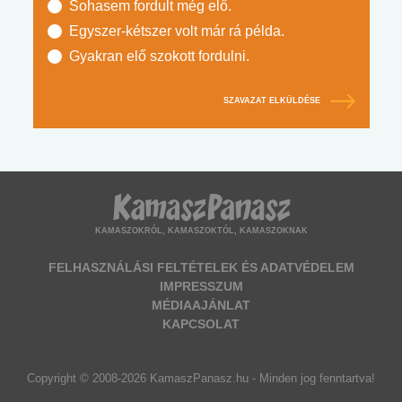
Sohasem fordult még elő.
Egyszer-kétszer volt már rá példa.
Gyakran elő szokott fordulni.
SZAVAZAT ELKÜLDÉSE
KAMASZOKRÓL, KAMASZOKTÓL, KAMASZOKNAK
FELHASZNÁLÁSI FELTÉTELEK ÉS ADATVÉDELEM
IMPRESSZUM
MÉDIAAJÁNLAT
KAPCSOLAT
Copyright © 2008-2026 KamaszPanasz.hu - Minden jog fenntartva!