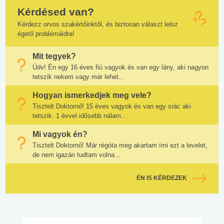
Kérdésed van?
Kérdezz orvos szakértőinktől, és biztosan választ lelsz
égető problémáidra!
Mit tegyek?
Üdv! Én egy 16 éves fiú vagyok és van egy lány, aki nagyon
tetszik nekem vagy már lehet...
Hogyan ismerkedjek meg vele?
Tisztelt Doktornő! 15 éves vagyok és van egy srác aki
tetszik. 1 évvel idősebb nálam...
Mi vagyok én?
Tisztelt Doktornő! Már régóta meg akartam írni ezt a levelet,
de nem igazán tudtam volna...
ÉN IS KÉRDEZEK