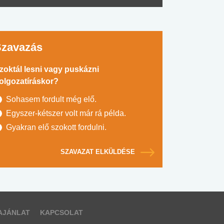
Szavazás
zoktál lesni vagy puskázni
olgozatíráskor?
Sohasem fordult még elő.
Egyszer-kétszer volt már rá példa.
Gyakran elő szokott fordulni.
SZAVAZAT ELKÜLDÉSE
AJÁNLAT
KAPCSOLAT