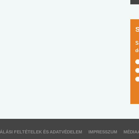
S
d
ÁLÁSI FELTÉTELEK ÉS ADATVÉDELEM
IMPRESSZUM
MÉDIA