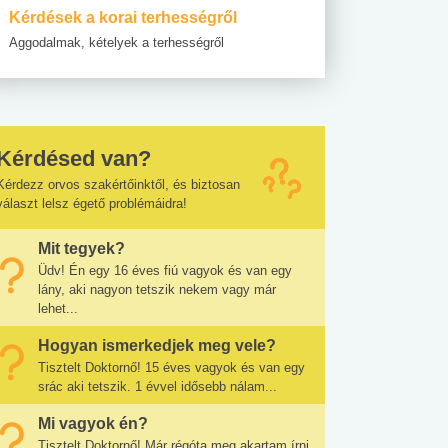
Kérdések a korai terhességről
Aggodalmak, kételyek a terhességről
Kérdésed van?
Kérdezz orvos szakértőinktől, és biztosan
választ lelsz égető problémáidra!
Mit tegyek?
Üdv! Én egy 16 éves fiú vagyok és van egy
lány, aki nagyon tetszik nekem vagy már
lehet...
Hogyan ismerkedjek meg vele?
Tisztelt Doktornő! 15 éves vagyok és van egy
srác aki tetszik. 1 évvel idősebb nálam...
Mi vagyok én?
Tisztelt Doktornő! Már régóta meg akartam írni