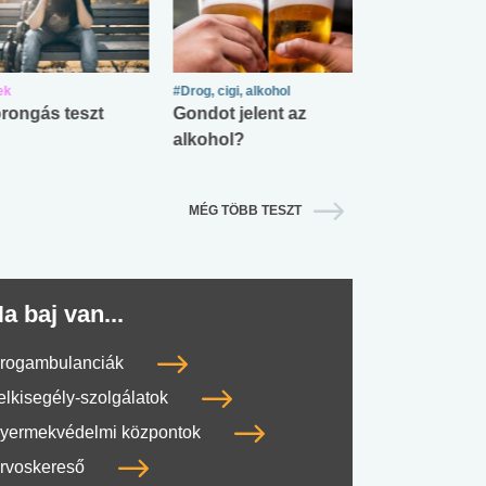
ek
#Drog, cigi, alkohol
#Zöldövezet
rongás teszt
Gondot jelent az
Mekkora az ö
alkohol?
lábnyomod?
MÉG TÖBB TESZT
a baj van...
rogambulanciák
elkisegély-szolgálatok
yermekvédelmi központok
rvoskereső