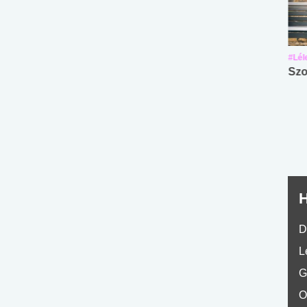
#Suli, munka
#Suli, munka
#Lél
Angol középfokú
Internet-függőség
Szo
nyelvvizsga teszt -
teszt
No.42
H
D
L
G
O