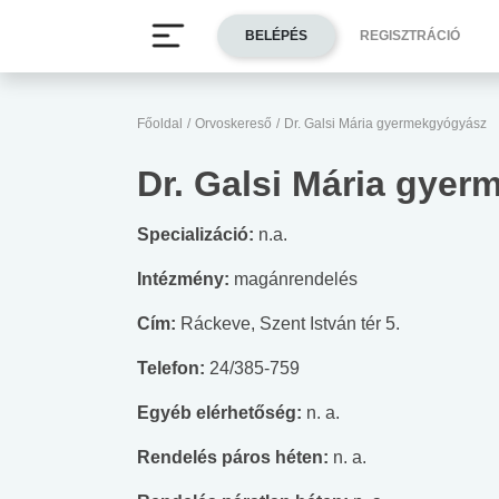
BELÉPÉS
REGISZTRÁCIÓ
Főoldal
/
Orvoskereső
/
Dr. Galsi Mária gyermekgyógyász
Dr. Galsi Mária gye
Specializáció:
n.a.
Intézmény:
magánrendelés
Cím:
Ráckeve, Szent István tér 5.
Telefon:
24/385-759
Egyéb elérhetőség:
n. a.
Rendelés páros héten:
n. a.