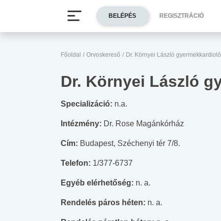
BELÉPÉS
REGISZTRÁCIÓ
Főoldal
/
Orvoskereső
/
Dr. Környei László gyermekkardiol
Dr. Környei László 
Specializáció:
n.a.
Intézmény:
Dr. Rose Magánkórház
Cím:
Budapest, Széchenyi tér 7/8.
Telefon:
1/377-6737
Egyéb elérhetőség:
n. a.
Rendelés páros héten:
n. a.