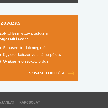
Szavazás
zoktál lesni vagy puskázni
olgozatíráskor?
Sohasem fordult még elő.
Egyszer-kétszer volt már rá példa.
Gyakran elő szokott fordulni.
SZAVAZAT ELKÜLDÉSE
AJÁNLAT
KAPCSOLAT