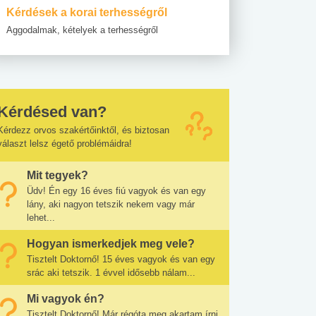
Kérdések a korai terhességről
Aggodalmak, kételyek a terhességről
Kérdésed van?
Kérdezz orvos szakértőinktől, és biztosan
választ lelsz égető problémáidra!
Mit tegyek?
Üdv! Én egy 16 éves fiú vagyok és van egy
lány, aki nagyon tetszik nekem vagy már
lehet...
Hogyan ismerkedjek meg vele?
Tisztelt Doktornő! 15 éves vagyok és van egy
srác aki tetszik. 1 évvel idősebb nálam...
Mi vagyok én?
Tisztelt Doktornő! Már régóta meg akartam írni