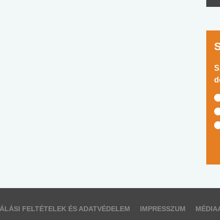
S
d
ÁLÁSI FELTÉTELEK ÉS ADATVÉDELEM
IMPRESSZUM
MÉDIA