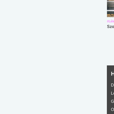
#Suli, munka
#Suli, munka
#Lél
Angol középfokú
Internet-függőség
Szo
nyelvvizsga teszt -
teszt
No.42
H
D
L
G
O