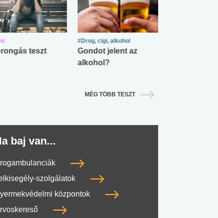
ek
#Drog, cigi, alkohol
#Zöldövezet
rongás teszt
Gondot jelent az
Mekkora az ö
alkohol?
lábnyomod?
MÉG TÖBB TESZT
a baj van...
rogambulanciák
elkisegély-szolgálatok
yermekvédelmi központok
rvoskereső