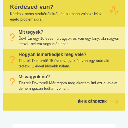
Kérdésed van?
Kérdezz orvos szakértőinktől, és biztosan választ lelsz
égető problémáidra!
Mit tegyek?
Üdv! Én egy 16 éves fiú vagyok és van egy lány, aki nagyon
tetszik nekem vagy már lehet...
Hogyan ismerkedjek meg vele?
Tisztelt Doktornő! 15 éves vagyok és van egy srác aki
tetszik. 1 évvel idősebb nálam...
Mi vagyok én?
Tisztelt Doktornő! Már régóta meg akartam írni ezt a levelet,
de nem igazán tudtam volna...
ÉN IS KÉRDEZEK