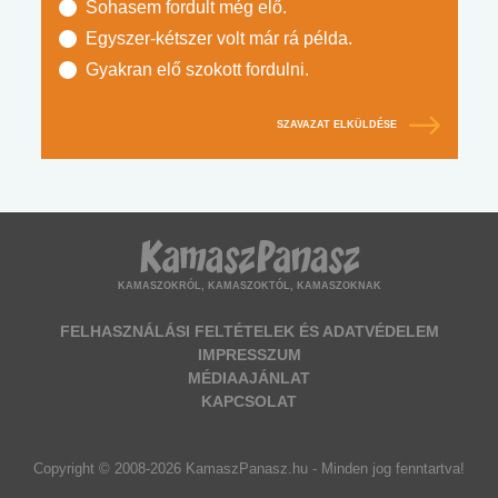
Sohasem fordult még elő.
Egyszer-kétszer volt már rá példa.
Gyakran elő szokott fordulni.
SZAVAZAT ELKÜLDÉSE
KAMASZOKRÓL, KAMASZOKTÓL, KAMASZOKNAK
FELHASZNÁLÁSI FELTÉTELEK ÉS ADATVÉDELEM
IMPRESSZUM
MÉDIAAJÁNLAT
KAPCSOLAT
Copyright © 2008-2026 KamaszPanasz.hu - Minden jog fenntartva!