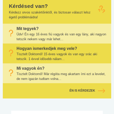
Kérdésed van?
Kérdezz orvos szakértőinktől, és biztosan választ lelsz
égető problémáidra!
Mit tegyek?
Üdv! Én egy 16 éves fiú vagyok és van egy lány, aki nagyon
tetszik nekem vagy már lehet...
Hogyan ismerkedjek meg vele?
Tisztelt Doktornő! 15 éves vagyok és van egy srác aki
tetszik. 1 évvel idősebb nálam...
Mi vagyok én?
Tisztelt Doktornő! Már régóta meg akartam írni ezt a levelet,
de nem igazán tudtam volna...
ÉN IS KÉRDEZEK