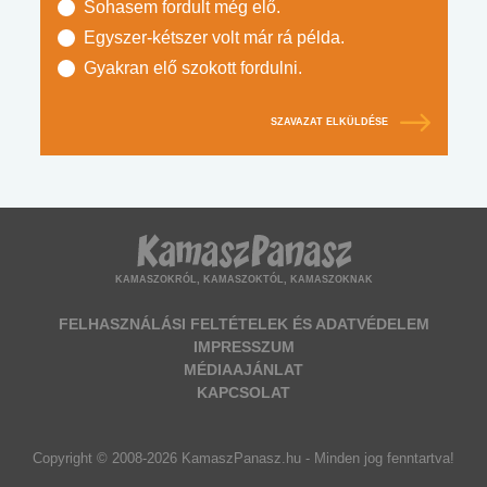
Sohasem fordult még elő.
Egyszer-kétszer volt már rá példa.
Gyakran elő szokott fordulni.
SZAVAZAT ELKÜLDÉSE
KAMASZOKRÓL, KAMASZOKTÓL, KAMASZOKNAK
FELHASZNÁLÁSI FELTÉTELEK ÉS ADATVÉDELEM
IMPRESSZUM
MÉDIAAJÁNLAT
KAPCSOLAT
Copyright © 2008-2026 KamaszPanasz.hu - Minden jog fenntartva!