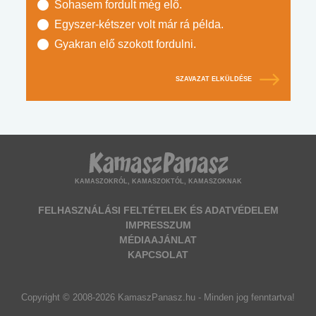
Sohasem fordult még elő.
Egyszer-kétszer volt már rá példa.
Gyakran elő szokott fordulni.
SZAVAZAT ELKÜLDÉSE
KAMASZOKRÓL, KAMASZOKTÓL, KAMASZOKNAK
FELHASZNÁLÁSI FELTÉTELEK ÉS ADATVÉDELEM
IMPRESSZUM
MÉDIAAJÁNLAT
KAPCSOLAT
Copyright © 2008-2026 KamaszPanasz.hu - Minden jog fenntartva!