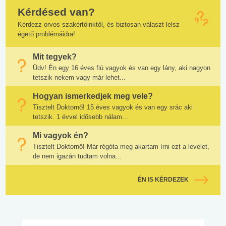
Kérdésed van?
Kérdezz orvos szakértőinktől, és biztosan választ lelsz
égető problémáidra!
Mit tegyek?
Üdv! Én egy 16 éves fiú vagyok és van egy lány, aki nagyon
tetszik nekem vagy már lehet...
Hogyan ismerkedjek meg vele?
Tisztelt Doktornő! 15 éves vagyok és van egy srác aki
tetszik. 1 évvel idősebb nálam...
Mi vagyok én?
Tisztelt Doktornő! Már régóta meg akartam írni ezt a levelet,
de nem igazán tudtam volna...
ÉN IS KÉRDEZEK