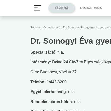
BELÉPÉS
REGISZTRÁCIÓ
Főoldal
/
Orvoskereső
/
Dr. Somogyi Éva gyermekgyógyász
Dr. Somogyi Éva gy
Specializáció:
n.a.
Intézmény:
Doktor24 CityZen Egészségközp
Cím:
Budapest, Váci út 37
Telefon:
1/443-3200
Egyéb elérhetőség:
n. a.
Rendelés páros héten:
n. a.