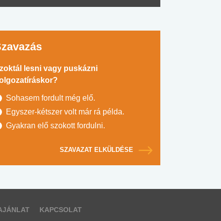
Szavazás
zoktál lesni vagy puskázni
olgozatíráskor?
Sohasem fordult még elő.
Egyszer-kétszer volt már rá példa.
Gyakran elő szokott fordulni.
SZAVAZAT ELKÜLDÉSE
AJÁNLAT
KAPCSOLAT