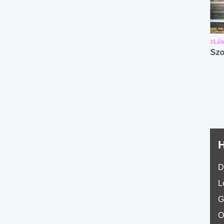
#Suli, munka
#Suli, munka
#Lél
Angol középfokú
Internet-függőség
Szo
nyelvvizsga teszt -
teszt
No.42
H
D
L
G
O