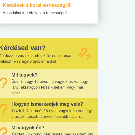
Kérdések a korai terhességről
Aggodalmak, kételyek a terhességről
Kérdésed van?
Kérdezz orvos szakértőinktől, és biztosan
választ lelsz égető problémáidra!
Mit tegyek?
Üdv! Én egy 16 éves fiú vagyok és van egy
lány, aki nagyon tetszik nekem vagy már
lehet...
Hogyan ismerkedjek meg vele?
Tisztelt Doktornő! 15 éves vagyok és van egy
srác aki tetszik. 1 évvel idősebb nálam...
Mi vagyok én?
Tisztelt Doktornő! Már régóta meg akartam írni