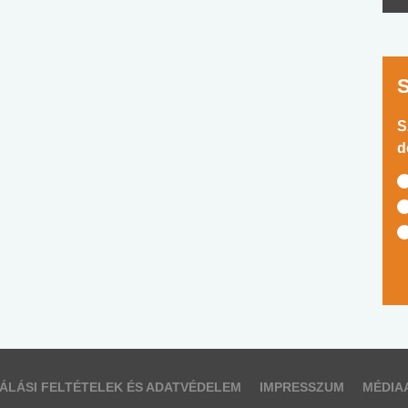
S
d
ÁLÁSI FELTÉTELEK ÉS ADATVÉDELEM
IMPRESSZUM
MÉDIA