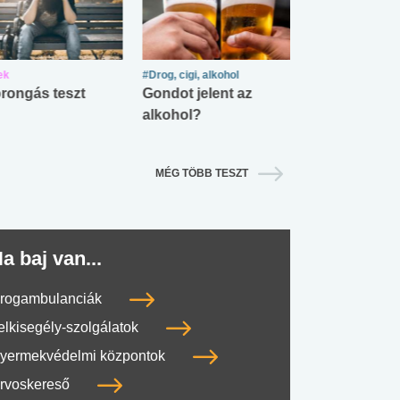
ek
#Drog, cigi, alkohol
#Zöldövezet
rongás teszt
Gondot jelent az
Mekkora az ö
alkohol?
lábnyomod?
MÉG TÖBB TESZT
a baj van...
rogambulanciák
elkisegély-szolgálatok
yermekvédelmi központok
rvoskereső