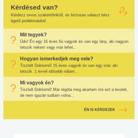
Kérdésed van?
Kérdezz orvos szakértőinktől, és biztosan választ lelsz
égető problémáidra!
Mit tegyek?
Üdv! Én egy 16 éves fiú vagyok és van egy lány, aki nagyon
tetszik nekem vagy már lehet...
Hogyan ismerkedjek meg vele?
Tisztelt Doktornő! 15 éves vagyok és van egy srác aki
tetszik. 1 évvel idősebb nálam...
Mi vagyok én?
Tisztelt Doktornő! Már régóta meg akartam írni ezt a levelet,
de nem igazán tudtam volna...
ÉN IS KÉRDEZEK