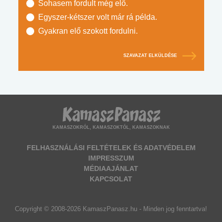
Sohasem fordult még elő.
Egyszer-kétszer volt már rá példa.
Gyakran elő szokott fordulni.
SZAVAZAT ELKÜLDÉSE
KAMASZOKRÓL, KAMASZOKTÓL, KAMASZOKNAK
FELHASZNÁLÁSI FELTÉTELEK ÉS ADATVÉDELEM
IMPRESSZUM
MÉDIAAJÁNLAT
KAPCSOLAT
Copyright © 2008-2026 KamaszPanasz.hu - Minden jog fenntartva!