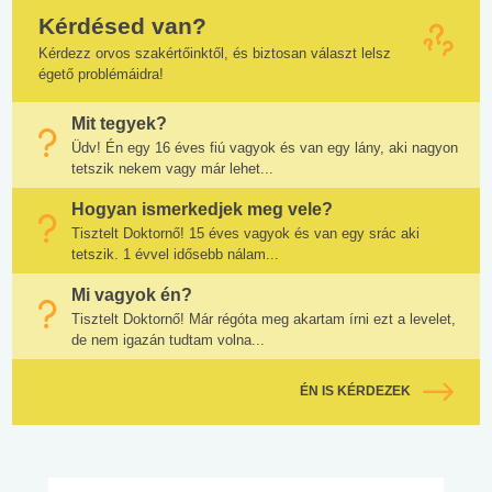
Kérdésed van?
Kérdezz orvos szakértőinktől, és biztosan választ lelsz
égető problémáidra!
Mit tegyek?
Üdv! Én egy 16 éves fiú vagyok és van egy lány, aki nagyon
tetszik nekem vagy már lehet...
Hogyan ismerkedjek meg vele?
Tisztelt Doktornő! 15 éves vagyok és van egy srác aki
tetszik. 1 évvel idősebb nálam...
Mi vagyok én?
Tisztelt Doktornő! Már régóta meg akartam írni ezt a levelet,
de nem igazán tudtam volna...
ÉN IS KÉRDEZEK