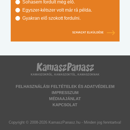
Sohasem fordult még elő.
Egyszer-kétszer volt már rá példa.
Gyakran elő szokott fordulni.
SZAVAZAT ELKÜLDÉSE
KAMASZOKRÓL, KAMASZOKTÓL, KAMASZOKNAK
FELHASZNÁLÁSI FELTÉTELEK ÉS ADATVÉDELEM
IMPRESSZUM
MÉDIAAJÁNLAT
KAPCSOLAT
Copyright © 2008-2026 KamaszPanasz.hu - Minden jog fenntartva!