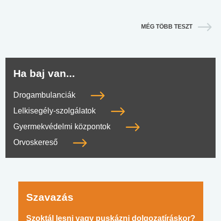
MÉG TÖBB TESZT
Ha baj van...
Drogambulanciák
Lelkisegély-szolgálatok
Gyermekvédelmi központok
Orvoskereső
Szavazás
Szoktál lesni vagy puskázni dolgozatíráskor?