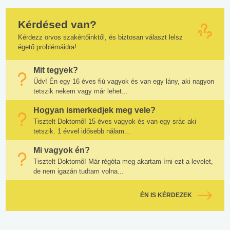
Kérdésed van?
Kérdezz orvos szakértőinktől, és biztosan választ lelsz
égető problémáidra!
Mit tegyek?
Üdv! Én egy 16 éves fiú vagyok és van egy lány, aki nagyon
tetszik nekem vagy már lehet...
Hogyan ismerkedjek meg vele?
Tisztelt Doktornő! 15 éves vagyok és van egy srác aki
tetszik. 1 évvel idősebb nálam...
Mi vagyok én?
Tisztelt Doktornő! Már régóta meg akartam írni ezt a levelet,
de nem igazán tudtam volna...
ÉN IS KÉRDEZEK