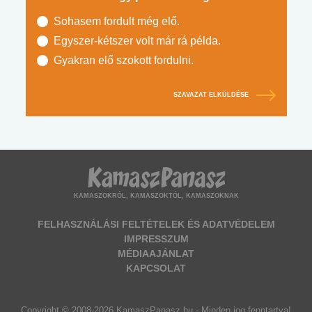
Sohasem fordult még elő.
Egyszer-kétszer volt már rá példa.
Gyakran elő szokott fordulni.
SZAVAZAT ELKÜLDÉSE
KAMASZOKRÓL, KAMASZOKTÓL, KAMASZOKNAK
FELHASZNÁLÁSI FELTÉTELEK ÉS ADATVÉDELEM
IMPRESSZUM
MÉDIAAJÁNLAT
KAPCSOLAT
Copyright © 2008-2026 KamaszPanasz.hu - Minden jog fenntartva!