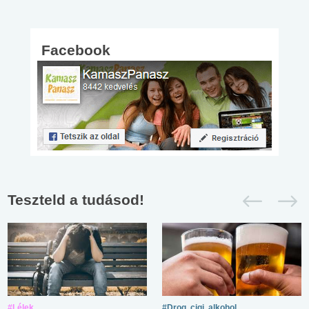
Facebook
Teszteld a tudásod!
#Lélek
#Drog, cigi, alkohol