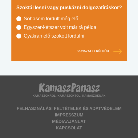
Szoktál lesni vagy puskázni dolgozatíráskor?
Sohasem fordult még elő.
Egyszer-kétszer volt már rá példa.
Gyakran elő szokott fordulni.
SZAVAZAT ELKÜLDÉSE
KAMASZOKRÓL, KAMASZOKTÓL, KAMASZOKNAK
FELHASZNÁLÁSI FELTÉTELEK ÉS ADATVÉDELEM
IMPRESSZUM
MÉDIAAJÁNLAT
KAPCSOLAT