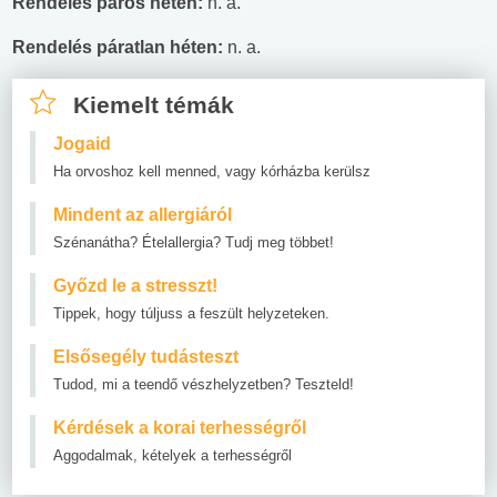
Rendelés páros héten:
n. a.
Rendelés páratlan héten:
n. a.
Kiemelt témák
Jogaid
Ha orvoshoz kell menned, vagy kórházba kerülsz
Mindent az allergiáról
Szénanátha? Ételallergia? Tudj meg többet!
Győzd le a stresszt!
Tippek, hogy túljuss a feszült helyzeteken.
Elsősegély tudásteszt
Tudod, mi a teendő vészhelyzetben? Teszteld!
Kérdések a korai terhességről
Aggodalmak, kételyek a terhességről