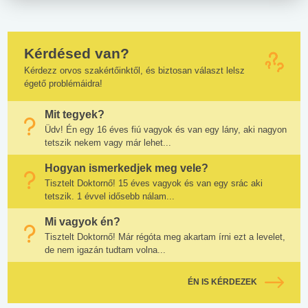
Kérdésed van?
Kérdezz orvos szakértőinktől, és biztosan választ lelsz
égető problémáidra!
Mit tegyek?
Üdv! Én egy 16 éves fiú vagyok és van egy lány, aki nagyon
tetszik nekem vagy már lehet...
Hogyan ismerkedjek meg vele?
Tisztelt Doktornő! 15 éves vagyok és van egy srác aki
tetszik. 1 évvel idősebb nálam...
Mi vagyok én?
Tisztelt Doktornő! Már régóta meg akartam írni ezt a levelet,
de nem igazán tudtam volna...
ÉN IS KÉRDEZEK