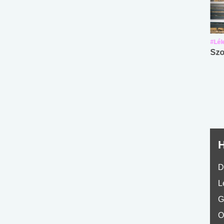
#Suli, munka
#Suli, munka
#Lél
Angol középfokú
Internet-függőség
Szo
nyelvvizsga teszt -
teszt
No.42
H
D
L
G
O