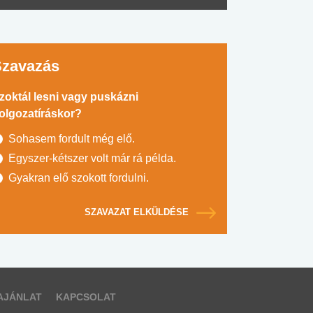
Szavazás
zoktál lesni vagy puskázni
olgozatíráskor?
Sohasem fordult még elő.
Egyszer-kétszer volt már rá példa.
Gyakran elő szokott fordulni.
SZAVAZAT ELKÜLDÉSE
AJÁNLAT
KAPCSOLAT