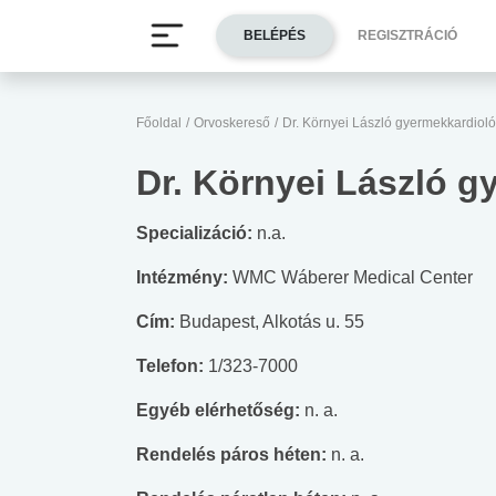
BELÉPÉS
REGISZTRÁCIÓ
Főoldal
/
Orvoskereső
/
Dr. Környei László gyermekkardiol
Dr. Környei László 
Specializáció:
n.a.
Intézmény:
WMC Wáberer Medical Center
Cím:
Budapest, Alkotás u. 55
Telefon:
1/323-7000
Egyéb elérhetőség:
n. a.
Rendelés páros héten:
n. a.