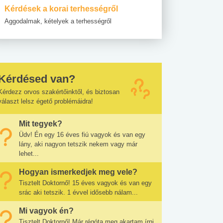
Kérdések a korai terhességről
Aggodalmak, kételyek a terhességről
Kérdésed van?
Kérdezz orvos szakértőinktől, és biztosan
választ lelsz égető problémáidra!
Mit tegyek?
Üdv! Én egy 16 éves fiú vagyok és van egy
lány, aki nagyon tetszik nekem vagy már
lehet...
Hogyan ismerkedjek meg vele?
Tisztelt Doktornő! 15 éves vagyok és van egy
srác aki tetszik. 1 évvel idősebb nálam...
Mi vagyok én?
Tisztelt Doktornő! Már régóta meg akartam írni