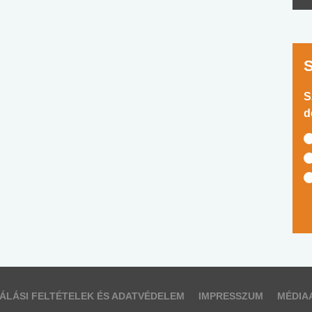
S
d
ÁLÁSI FELTÉTELEK ÉS ADATVÉDELEM
IMPRESSZUM
MÉDIA