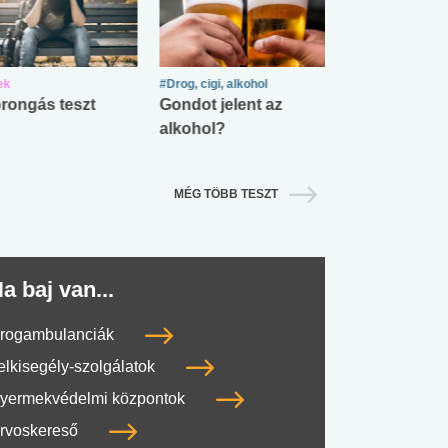
ek
#Drog, cigi, alkohol
#Zöldövezet
rongás teszt
Gondot jelent az
Mekkora az ö
alkohol?
lábnyomod?
MÉG TÖBB TESZT
a baj van...
rogambulanciák
elkisegély-szolgálatok
yermekvédelmi központok
rvoskereső