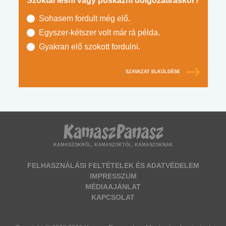
Szoktál lesni vagy puskázni dolgozatíráskor?
Sohasem fordult még elő.
Egyszer-kétszer volt már rá példa.
Gyakran elő szokott fordulni.
SZAVAZAT ELKÜLDÉSE
KAMASZOKRÓL, KAMASZOKTÓL, KAMASZOKNAK
FELHASZNÁLÁSI FELTÉTELEK ÉS ADATVÉDELEM
IMPRESSZUM
MÉDIAAJÁNLAT
KAPCSOLAT