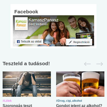
Facebook
Teszteld a tudásod!
#Lélek
#Drog, cigi, alkohol
Szorongás teszt
Gondot jelent az alkohol?