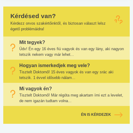
Kérdésed van?
Kérdezz orvos szakértőinktől, és biztosan választ lelsz
égető problémáidra!
Mit tegyek?
Üdv! Én egy 16 éves fiú vagyok és van egy lány, aki nagyon
tetszik nekem vagy már lehet...
Hogyan ismerkedjek meg vele?
Tisztelt Doktornő! 15 éves vagyok és van egy srác aki
tetszik. 1 évvel idősebb nálam...
Mi vagyok én?
Tisztelt Doktornő! Már régóta meg akartam írni ezt a levelet,
de nem igazán tudtam volna...
ÉN IS KÉRDEZEK