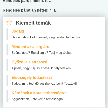
Rendelés páros héten:
n. a.
Rendelés páratlan héten:
n. a.
Kiemelt témák
Jogaid
Ha orvoshoz kell menned, vagy kórházba kerülsz
Mindent az allergiáról
Szénanátha? Ételallergia? Tudj meg többet!
Győzd le a stresszt!
Tippek, hogy túljuss a feszült helyzeteken.
Elsősegély tudásteszt
Tudod, mi a teendő vészhelyzetben? Teszteld!
Kérdések a korai terhességről
Aggodalmak, kételyek a terhességről