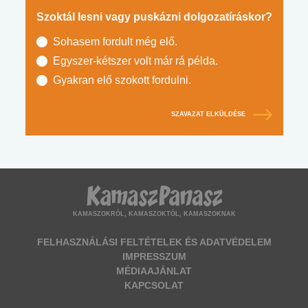
Szoktál lesni vagy puskázni dolgozatíráskor?
Sohasem fordult még elő.
Egyszer-kétszer volt már rá példa.
Gyakran elő szokott fordulni.
SZAVAZAT ELKÜLDÉSE
KAMASZOKRÓL, KAMASZOKTÓL, KAMASZOKNAK
FELHASZNÁLÁSI FELTÉTELEK ÉS ADATVÉDELEM
IMPRESSZUM
MÉDIAAJÁNLAT
KAPCSOLAT