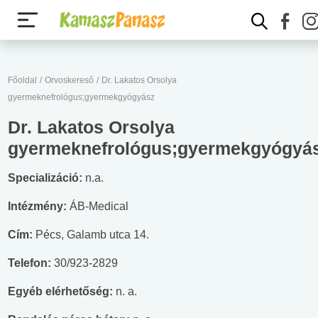
Főoldal
/
Orvoskereső
/
Dr. Lakatos Orsolya
gyermeknefrológus;gyermekgyógyász
Dr. Lakatos Orsolya
gyermeknefrológus;gyermekgyógyá
Specializáció:
n.a.
Intézmény:
ÁB-Medical
Cím:
Pécs, Galamb utca 14.
Telefon:
30/923-2829
Egyéb elérhetőség:
n. a.