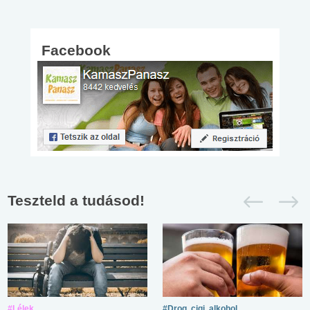
Facebook
Teszteld a tudásod!
#Lélek
#Drog, cigi, alkohol