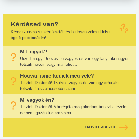
Kérdésed van?
Kérdezz orvos szakértőinktől, és biztosan választ lelsz
égető problémáidra!
Mit tegyek?
Üdv! Én egy 16 éves fiú vagyok és van egy lány, aki nagyon
tetszik nekem vagy már lehet...
Hogyan ismerkedjek meg vele?
Tisztelt Doktornő! 15 éves vagyok és van egy srác aki
tetszik. 1 évvel idősebb nálam...
Mi vagyok én?
Tisztelt Doktornő! Már régóta meg akartam írni ezt a levelet,
de nem igazán tudtam volna...
ÉN IS KÉRDEZEK