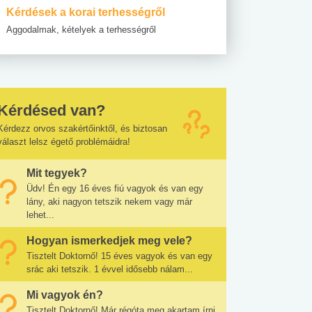
Kérdések a korai terhességről
Aggodalmak, kételyek a terhességről
Kérdésed van?
Kérdezz orvos szakértőinktől, és biztosan
választ lelsz égető problémáidra!
Mit tegyek?
Üdv! Én egy 16 éves fiú vagyok és van egy
lány, aki nagyon tetszik nekem vagy már
lehet...
Hogyan ismerkedjek meg vele?
Tisztelt Doktornő! 15 éves vagyok és van egy
srác aki tetszik. 1 évvel idősebb nálam...
Mi vagyok én?
Tisztelt Doktornő! Már régóta meg akartam írni