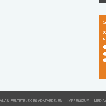
S
d
ÁLÁSI FELTÉTELEK ÉS ADATVÉDELEM
IMPRESSZUM
MÉDIA