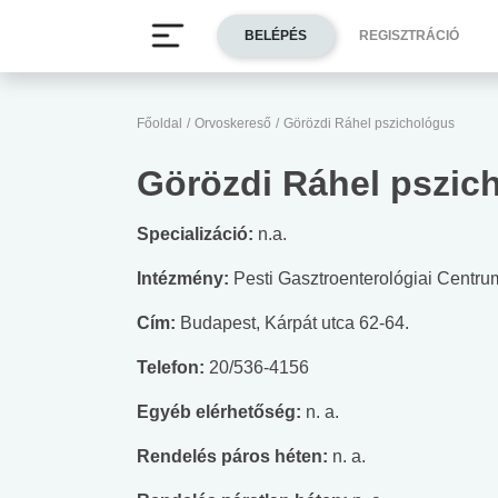
BELÉPÉS
REGISZTRÁCIÓ
Főoldal
/
Orvoskereső
/
Görözdi Ráhel pszichológus
Görözdi Ráhel pszic
Specializáció:
n.a.
Intézmény:
Pesti Gasztroenterológiai Centru
Cím:
Budapest, Kárpát utca 62-64.
Telefon:
20/536-4156
Egyéb elérhetőség:
n. a.
Rendelés páros héten:
n. a.