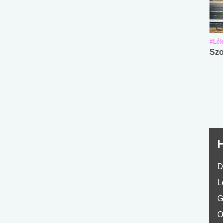
#Suli, munka
#Suli, munka
#Lél
Angol középfokú
Internet-függőség
Szo
nyelvvizsga teszt -
teszt
No.42
H
D
L
G
O