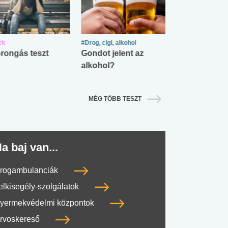
ek
#Drog, cigi, alkohol
#Zöldövezet
rongás teszt
Gondot jelent az
Mekkora az ö
alkohol?
lábnyomod?
MÉG TÖBB TESZT
a baj van...
rogambulanciák
elkisegély-szolgálatok
yermekvédelmi központok
rvoskereső