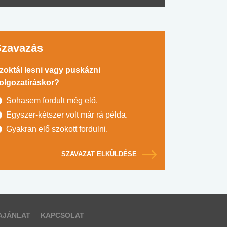
Szavazás
zoktál lesni vagy puskázni
olgozatíráskor?
Sohasem fordult még elő.
Egyszer-kétszer volt már rá példa.
Gyakran elő szokott fordulni.
SZAVAZAT ELKÜLDÉSE
AJÁNLAT
KAPCSOLAT