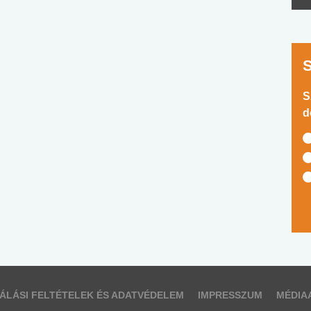
S
d
ÁLÁSI FELTÉTELEK ÉS ADATVÉDELEM
IMPRESSZUM
MÉDIA