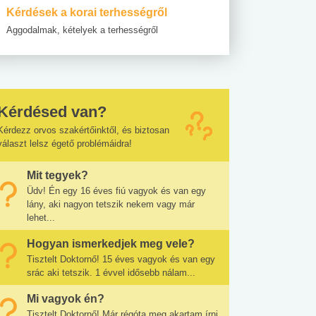
Kérdések a korai terhességről
Aggodalmak, kételyek a terhességről
Kérdésed van?
Kérdezz orvos szakértőinktől, és biztosan
választ lelsz égető problémáidra!
Mit tegyek?
Üdv! Én egy 16 éves fiú vagyok és van egy
lány, aki nagyon tetszik nekem vagy már
lehet...
Hogyan ismerkedjek meg vele?
Tisztelt Doktornő! 15 éves vagyok és van egy
srác aki tetszik. 1 évvel idősebb nálam...
Mi vagyok én?
Tisztelt Doktornő! Már régóta meg akartam írni