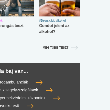
ek
#Drog, cigi, alkohol
#Zöldövezet
rongás teszt
Gondot jelent az
Mekkora az ö
alkohol?
lábnyomod?
MÉG TÖBB TESZT
a baj van...
rogambulanciák
elkisegély-szolgálatok
yermekvédelmi központok
rvoskereső