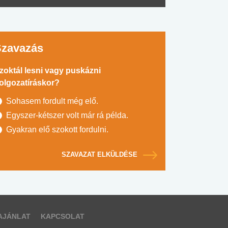
Szavazás
zoktál lesni vagy puskázni
olgozatíráskor?
Sohasem fordult még elő.
Egyszer-kétszer volt már rá példa.
Gyakran elő szokott fordulni.
SZAVAZAT ELKÜLDÉSE
AJÁNLAT
KAPCSOLAT