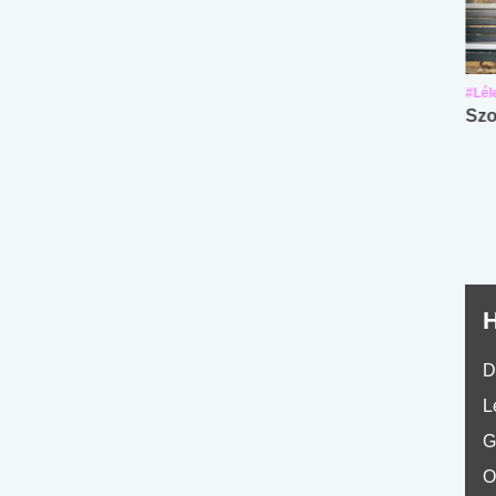
#Suli, munka
#Suli, munka
#Lél
Angol középfokú
Internet-függőség
Szo
nyelvvizsga teszt -
teszt
No.42
H
D
L
G
O