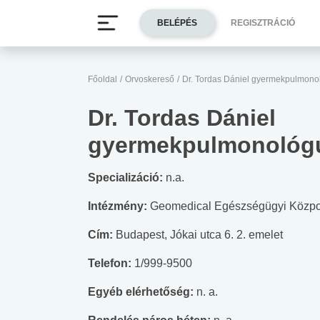
BELÉPÉS
REGISZTRÁCIÓ
Főoldal
/
Orvoskereső
/
Dr. Tordas Dániel gyermekpulmon
Dr. Tordas Dániel
gyermekpulmonológ
Specializáció:
n.a.
Intézmény:
Geomedical Egészségügyi Közpo
Cím:
Budapest, Jókai utca 6. 2. emelet
Telefon:
1/999-9500
Egyéb elérhetőség:
n. a.