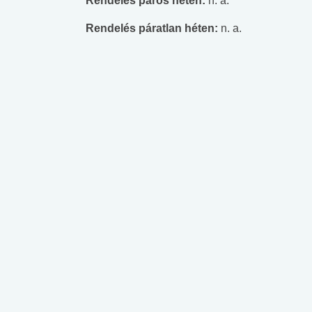
Rendelés páros héten:
n. a.
Rendelés páratlan héten:
n. a.