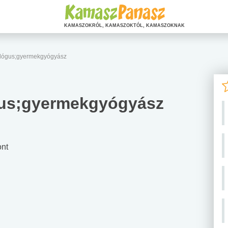
KAMASZOKRÓL, KAMASZOKTÓL, KAMASZOKNAK
ológus;gyermekgyógyász
us;gyermekgyógyász
nt