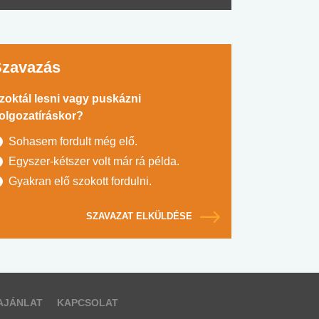
Szavazás
zoktál lesni vagy puskázni
olgozatíráskor?
Sohasem fordult még elő.
Egyszer-kétszer volt már rá példa.
Gyakran elő szokott fordulni.
SZAVAZAT ELKÜLDÉSE
AJÁNLAT
KAPCSOLAT