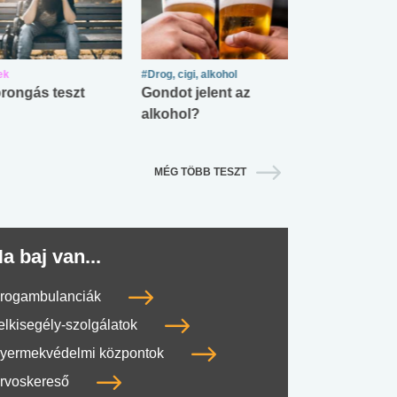
ek
#Drog, cigi, alkohol
#Zöldövezet
rongás teszt
Gondot jelent az
Mekkora az ö
alkohol?
lábnyomod?
MÉG TÖBB TESZT
a baj van...
rogambulanciák
elkisegély-szolgálatok
yermekvédelmi központok
rvoskereső