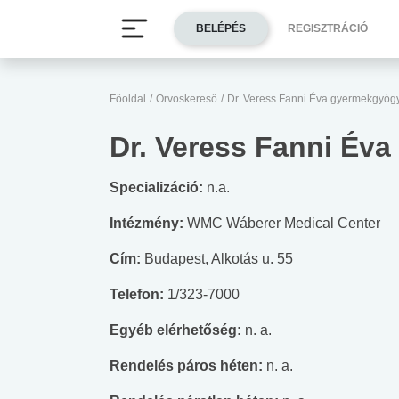
BELÉPÉS
REGISZTRÁCIÓ
Főoldal
/
Orvoskereső
/
Dr. Veress Fanni Éva gyermekgyóg
Dr. Veress Fanni Év
Specializáció:
n.a.
Intézmény:
WMC Wáberer Medical Center
Cím:
Budapest, Alkotás u. 55
Telefon:
1/323-7000
Egyéb elérhetőség:
n. a.
Rendelés páros héten:
n. a.