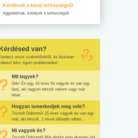
Kérdések a korai terhességről
Aggodalmak, kételyek a terhességről
Kérdésed van?
Kérdezz orvos szakértőinktől, és biztosan
választ lelsz égető problémáidra!
Mit tegyek?
Üdv! Én egy 16 éves fiú vagyok és van egy
lány, aki nagyon tetszik nekem vagy már
lehet...
Hogyan ismerkedjek meg vele?
Tisztelt Doktornő! 15 éves vagyok és van egy
srác aki tetszik. 1 évvel idősebb nálam...
Mi vagyok én?
Tisztelt Doktornő! Már régóta meg akartam írni