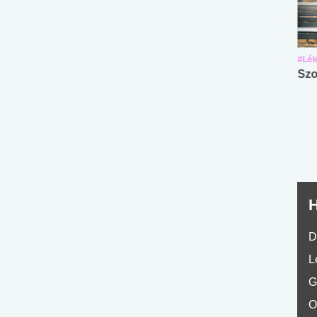
#Suli, munka
#Suli, munka
#Lél
Angol középfokú
Internet-függőség
Szo
nyelvvizsga teszt -
teszt
No.42
H
D
L
G
O