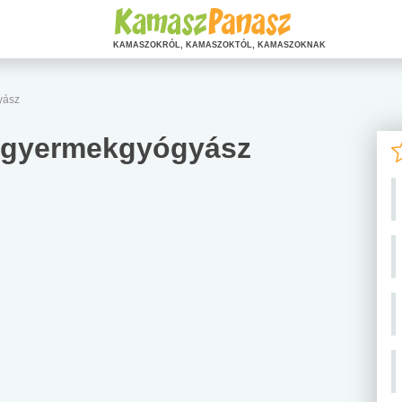
KAMASZOKRÓL, KAMASZOKTÓL, KAMASZOKNAK
yász
a gyermekgyógyász