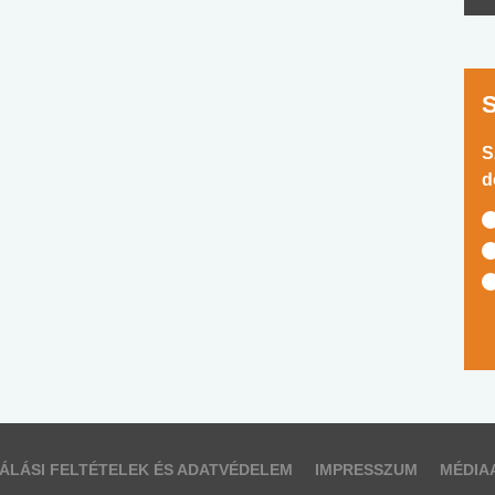
S
d
ÁLÁSI FELTÉTELEK ÉS ADATVÉDELEM
IMPRESSZUM
MÉDIA