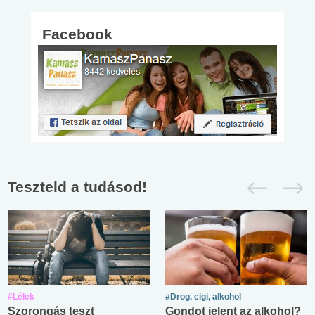
Facebook
Teszteld a tudásod!
#Lélek
#Drog, cigi, alkohol
Szorongás teszt
Gondot jelent az alkohol?