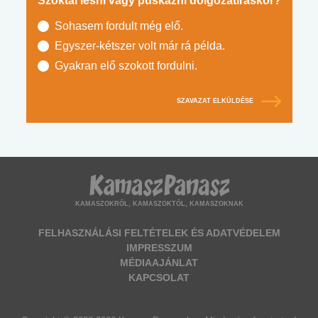
Szoktál lesni vagy puskázni dolgozatíráskor?
Sohasem fordult még elő.
Egyszer-kétszer volt már rá példa.
Gyakran elő szokott fordulni.
SZAVAZAT ELKÜLDÉSE
KAMASZOKRÓL, KAMASZOKTÓL, KAMASZOKNAK
FELHASZNÁLÁSI FELTÉTELEK ÉS ADATVÉDELEM
IMPRESSZUM
MÉDIAAJÁNLAT
KAPCSOLAT