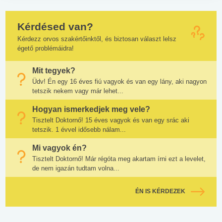
Kérdésed van?
Kérdezz orvos szakértőinktől, és biztosan választ lelsz
égető problémáidra!
Mit tegyek?
Üdv! Én egy 16 éves fiú vagyok és van egy lány, aki nagyon
tetszik nekem vagy már lehet...
Hogyan ismerkedjek meg vele?
Tisztelt Doktornő! 15 éves vagyok és van egy srác aki
tetszik. 1 évvel idősebb nálam...
Mi vagyok én?
Tisztelt Doktornő! Már régóta meg akartam írni ezt a levelet,
de nem igazán tudtam volna...
ÉN IS KÉRDEZEK