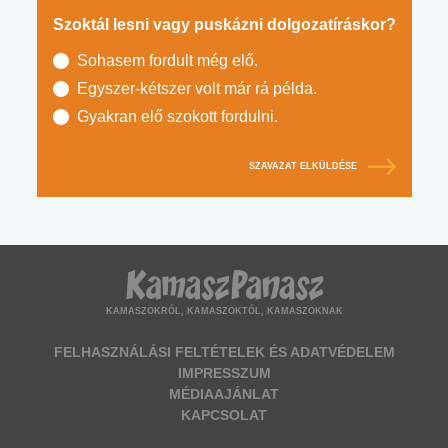
Szoktál lesni vagy puskázni dolgozatíráskor?
Sohasem fordult még elő.
Egyszer-kétszer volt már rá példa.
Gyakran elő szokott fordulni.
SZAVAZAT ELKÜLDÉSE
KAMASZOKRÓL, KAMASZOKTÓL, KAMASZOKNAK
FELHASZNÁLÁSI FELTÉTELEK ÉS ADATVÉDELEM
IMPRESSZUM
MÉDIAAJÁNLAT
KAPCSOLAT