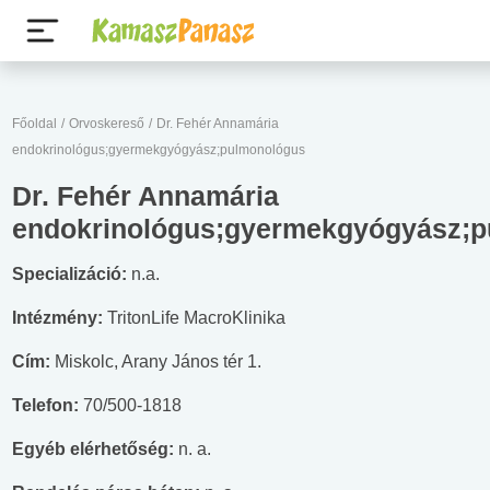
Főoldal
/
Orvoskereső
/
Dr. Fehér Annamária
endokrinológus;gyermekgyógyász;pulmonológus
Dr. Fehér Annamária
endokrinológus;gyermekgyógyász;
Specializáció:
n.a.
Intézmény:
TritonLife MacroKlinika
Cím:
Miskolc, Arany János tér 1.
Telefon:
70/500-1818
Egyéb elérhetőség:
n. a.