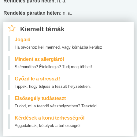
Rendelés páros héten:
n. a.
Rendelés páratlan héten:
n. a.
Kiemelt témák
Jogaid
Ha orvoshoz kell menned, vagy kórházba kerülsz
Mindent az allergiáról
Szénanátha? Ételallergia? Tudj meg többet!
Győzd le a stresszt!
Tippek, hogy túljuss a feszült helyzeteken.
Elsősegély tudásteszt
Tudod, mi a teendő vészhelyzetben? Teszteld!
Kérdések a korai terhességről
Aggodalmak, kételyek a terhességről