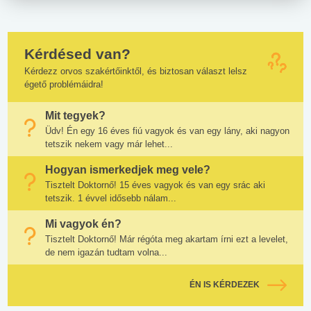
Kérdésed van?
Kérdezz orvos szakértőinktől, és biztosan választ lelsz
égető problémáidra!
Mit tegyek?
Üdv! Én egy 16 éves fiú vagyok és van egy lány, aki nagyon
tetszik nekem vagy már lehet...
Hogyan ismerkedjek meg vele?
Tisztelt Doktornő! 15 éves vagyok és van egy srác aki
tetszik. 1 évvel idősebb nálam...
Mi vagyok én?
Tisztelt Doktornő! Már régóta meg akartam írni ezt a levelet,
de nem igazán tudtam volna...
ÉN IS KÉRDEZEK