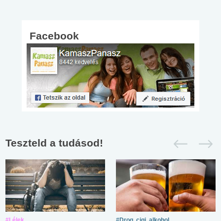
Facebook
Teszteld a tudásod!
#Lélek
#Drog, cigi, alkohol