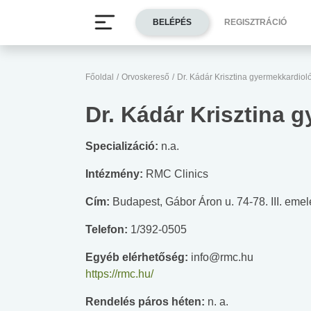
BELÉPÉS
REGISZTRÁCIÓ
Főoldal
/
Orvoskereső
/
Dr. Kádár Krisztina gyermekkardiol
Dr. Kádár Krisztina 
Specializáció:
n.a.
Intézmény:
RMC Clinics
Cím:
Budapest, Gábor Áron u. 74-78. III. emel
Telefon:
1/392-0505
Egyéb elérhetőség:
info@rmc.hu
https://rmc.hu/
Rendelés páros héten:
n. a.