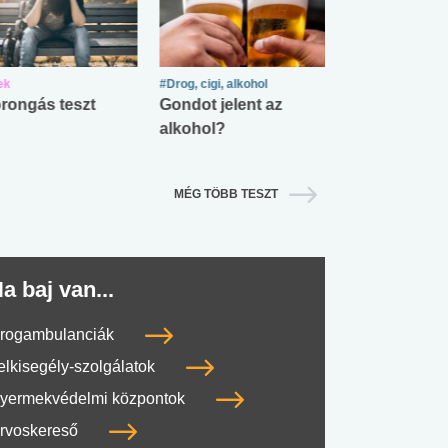
ek
#Drog, cigi, alkohol
#Zöldövezet
rongás teszt
Gondot jelent az
Mekkora az ö
alkohol?
lábnyomod?
MÉG TÖBB TESZT
a baj van...
rogambulanciák
elkisegély-szolgálatok
yermekvédelmi központok
rvoskereső