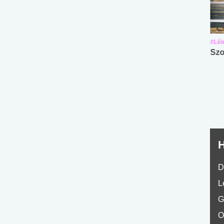
#Suli, munka
#Suli, munka
#Lél
Angol középfokú
Internet-függőség
Szo
nyelvvizsga teszt -
teszt
No.42
H
D
L
G
O