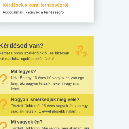
Kérdések a korai terhességről
Aggodalmak, kételyek a terhességről
Kérdésed van?
Kérdezz orvos szakértőinktől, és biztosan
választ lelsz égető problémáidra!
Mit tegyek?
Üdv! Én egy 16 éves fiú vagyok és van egy
lány, aki nagyon tetszik nekem vagy már
lehet...
Hogyan ismerkedjek meg vele?
Tisztelt Doktornő! 15 éves vagyok és van egy
srác aki tetszik. 1 évvel idősebb nálam...
Mi vagyok én?
Tisztelt Doktornő! Már régóta meg akartam írni