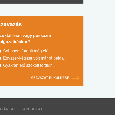
Szavazás
zoktál lesni vagy puskázni
olgozatíráskor?
Sohasem fordult még elő.
Egyszer-kétszer volt már rá példa.
Gyakran elő szokott fordulni.
SZAVAZAT ELKÜLDÉSE
AJÁNLAT
KAPCSOLAT