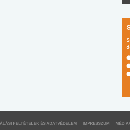
S
d
ÁLÁSI FELTÉTELEK ÉS ADATVÉDELEM
IMPRESSZUM
MÉDIA