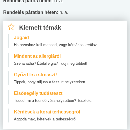
Rendelés páros héten:
n. a.
Rendelés páratlan héten:
n. a.
Kiemelt témák
Jogaid
Ha orvoshoz kell menned, vagy kórházba kerülsz
Mindent az allergiáról
Szénanátha? Ételallergia? Tudj meg többet!
Győzd le a stresszt!
Tippek, hogy túljuss a feszült helyzeteken.
Elsősegély tudásteszt
Tudod, mi a teendő vészhelyzetben? Teszteld!
Kérdések a korai terhességről
Aggodalmak, kételyek a terhességről