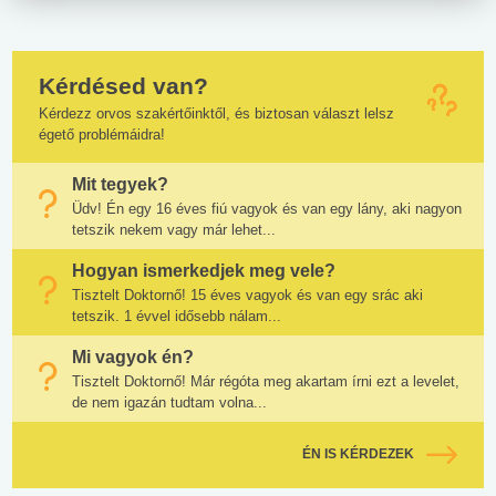
Kérdésed van?
Kérdezz orvos szakértőinktől, és biztosan választ lelsz
égető problémáidra!
Mit tegyek?
Üdv! Én egy 16 éves fiú vagyok és van egy lány, aki nagyon
tetszik nekem vagy már lehet...
Hogyan ismerkedjek meg vele?
Tisztelt Doktornő! 15 éves vagyok és van egy srác aki
tetszik. 1 évvel idősebb nálam...
Mi vagyok én?
Tisztelt Doktornő! Már régóta meg akartam írni ezt a levelet,
de nem igazán tudtam volna...
ÉN IS KÉRDEZEK