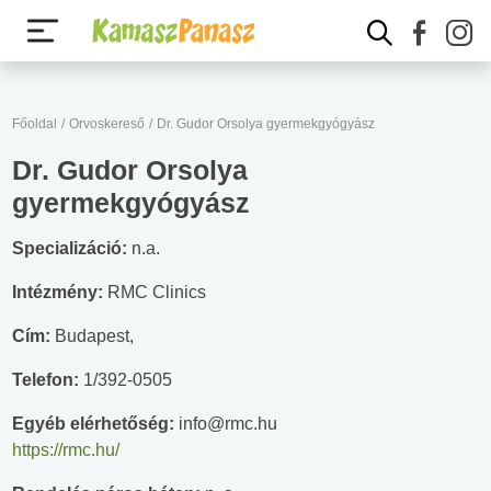
Főoldal
/
Orvoskereső
/
Dr. Gudor Orsolya gyermekgyógyász
Dr. Gudor Orsolya
gyermekgyógyász
Specializáció:
n.a.
Intézmény:
RMC Clinics
Cím:
Budapest,
Telefon:
1/392-0505
Egyéb elérhetőség:
info@rmc.hu
https://rmc.hu/