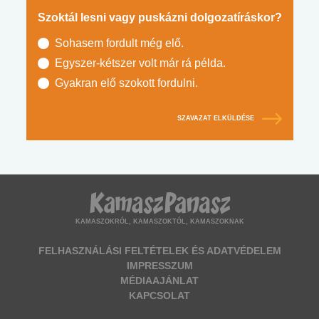
Szoktál lesni vagy puskázni dolgozatíráskor?
Sohasem fordult még elő.
Egyszer-kétszer volt már rá példa.
Gyakran elő szokott fordulni.
SZAVAZAT ELKÜLDÉSE
KAMASZOKRÓL, KAMASZOKTÓL, KAMASZOKNAK
FELHASZNÁLÁSI FELTÉTELEK ÉS ADATVÉDELEM
IMPRESSZUM
MÉDIAAJÁNLAT
KAPCSOLAT