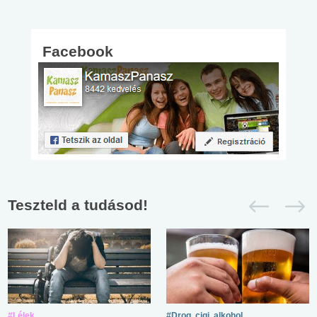
Facebook
Teszteld a tudásod!
#Lélek
#Drog, cigi, alkohol