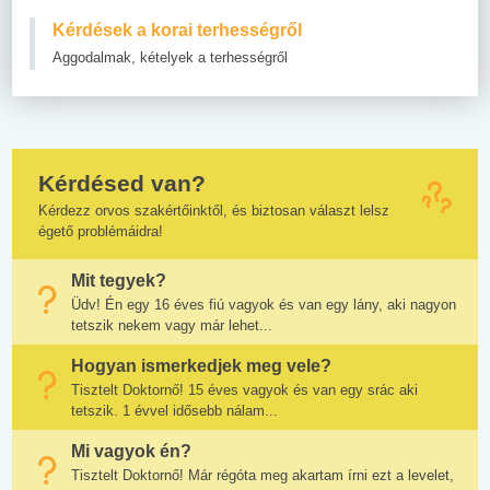
Kérdések a korai terhességről
Aggodalmak, kételyek a terhességről
Kérdésed van?
Kérdezz orvos szakértőinktől, és biztosan választ lelsz
égető problémáidra!
Mit tegyek?
Üdv! Én egy 16 éves fiú vagyok és van egy lány, aki nagyon
tetszik nekem vagy már lehet...
Hogyan ismerkedjek meg vele?
Tisztelt Doktornő! 15 éves vagyok és van egy srác aki
tetszik. 1 évvel idősebb nálam...
Mi vagyok én?
Tisztelt Doktornő! Már régóta meg akartam írni ezt a levelet,