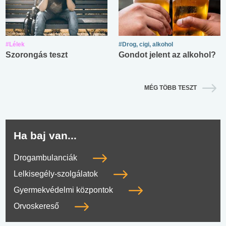
#Lélek
#Drog, cigi, alkohol
Szorongás teszt
Gondot jelent az alkohol?
MÉG TÖBB TESZT
Ha baj van...
Drogambulanciák
Lelkisegély-szolgálatok
Gyermekvédelmi központok
Orvoskereső