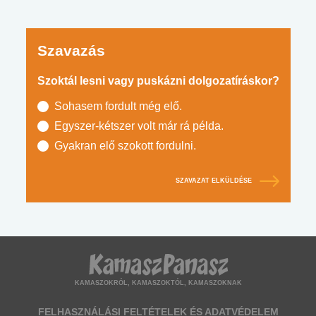
Szavazás
Szoktál lesni vagy puskázni dolgozatíráskor?
Sohasem fordult még elő.
Egyszer-kétszer volt már rá példa.
Gyakran elő szokott fordulni.
SZAVAZAT ELKÜLDÉSE
KAMASZOKRÓL, KAMASZOKTÓL, KAMASZOKNAK
FELHASZNÁLÁSI FELTÉTELEK ÉS ADATVÉDELEM