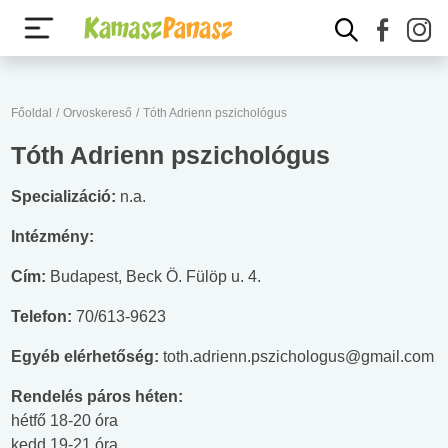
Főoldal
/
Orvoskereső
/
Tóth Adrienn pszichológus
Tóth Adrienn pszichológus
Specializáció:
n.a.
Intézmény:
Cím:
Budapest, Beck Ö. Fülöp u. 4.
Telefon:
70/613-9623
Egyéb elérhetőség:
toth.adrienn.pszichologus@gmail.com
Rendelés páros héten:
hétfő 18-20 óra
kedd 19-21 óra