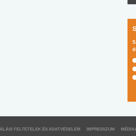
S
d
ÁLÁSI FELTÉTELEK ÉS ADATVÉDELEM
IMPRESSZUM
MÉDIA