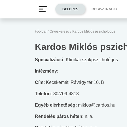
BELÉPÉS
REGISZTRÁCIÓ
Főoldal
/
Orvoskereső
/
Kardos Miklós pszichológus
Kardos Miklós pszic
Specializáció:
Klinikai szakpszichológus
Intézmény:
Cím:
Kecskemét, Rávágy tér 10. B
Telefon:
30/709-4818
Egyéb elérhetőség:
miklos@cardos.hu
Rendelés páros héten:
n. a.