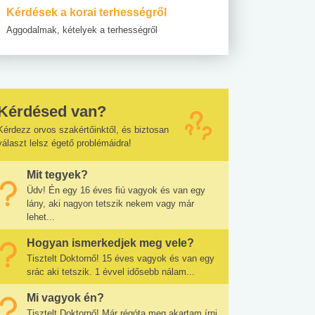
Kérdések a korai terhességről
Aggodalmak, kételyek a terhességről
Kérdésed van?
Kérdezz orvos szakértőinktől, és biztosan
választ lelsz égető problémáidra!
Mit tegyek?
Üdv! Én egy 16 éves fiú vagyok és van egy
lány, aki nagyon tetszik nekem vagy már
lehet...
Hogyan ismerkedjek meg vele?
Tisztelt Doktornő! 15 éves vagyok és van egy
srác aki tetszik. 1 évvel idősebb nálam...
Mi vagyok én?
Tisztelt Doktornő! Már régóta meg akartam írni