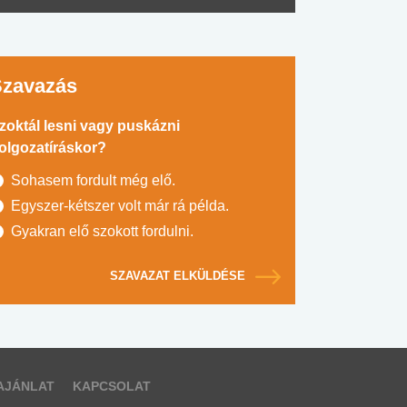
Szavazás
zoktál lesni vagy puskázni
olgozatíráskor?
Sohasem fordult még elő.
Egyszer-kétszer volt már rá példa.
Gyakran elő szokott fordulni.
SZAVAZAT ELKÜLDÉSE
AJÁNLAT
KAPCSOLAT