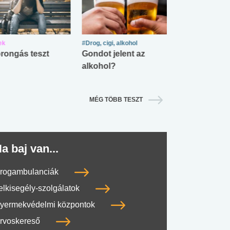
ek
#Drog, cigi, alkohol
#Zöldövezet
rongás teszt
Gondot jelent az
Mekkora az ö
alkohol?
lábnyomod?
MÉG TÖBB TESZT
a baj van...
rogambulanciák
elkisegély-szolgálatok
yermekvédelmi központok
rvoskereső