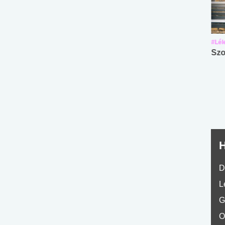
#Suli, munka
#Suli, munka
#Lél
Angol középfokú
Internet-függőség
Szo
nyelvvizsga teszt -
teszt
No.42
H
D
L
G
O