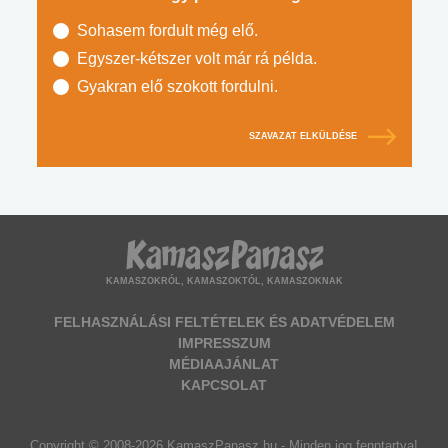
Sohasem fordult még elő.
Egyszer-kétszer volt már rá példa.
Gyakran elő szokott fordulni.
SZAVAZAT ELKÜLDÉSE
KAMASZOKRÓL, KAMASZOKTÓL, KAMASZOKNAK
FELHASZNÁLÁSI FELTÉTELEK ÉS ADATVÉDELEM
IMPRESSZUM
MÉDIAAJÁNLAT
KAPCSOLAT
Copyright © 2008-2026 KamaszPanasz.hu - Minden jog fenntartva!