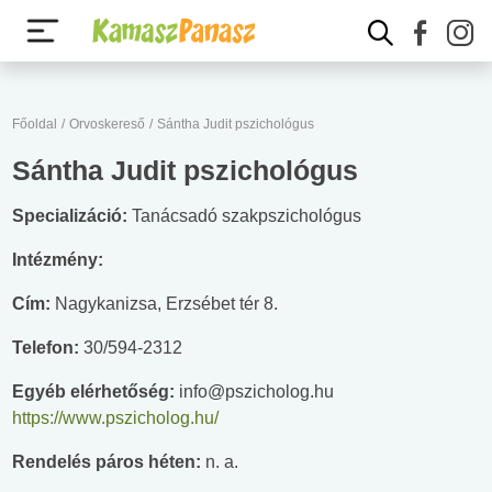
Főoldal
/
Orvoskereső
/
Sántha Judit pszichológus
Sántha Judit pszichológus
Specializáció:
Tanácsadó szakpszichológus
Intézmény:
Cím:
Nagykanizsa, Erzsébet tér 8.
Telefon:
30/594-2312
Egyéb elérhetőség:
info@pszicholog.hu
https://www.pszicholog.hu/
Rendelés páros héten:
n. a.