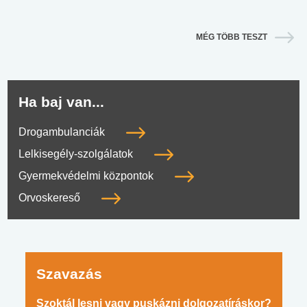
MÉG TÖBB TESZT
Ha baj van...
Drogambulanciák
Lelkisegély-szolgálatok
Gyermekvédelmi központok
Orvoskereső
Szavazás
Szoktál lesni vagy puskázni dolgozatíráskor?