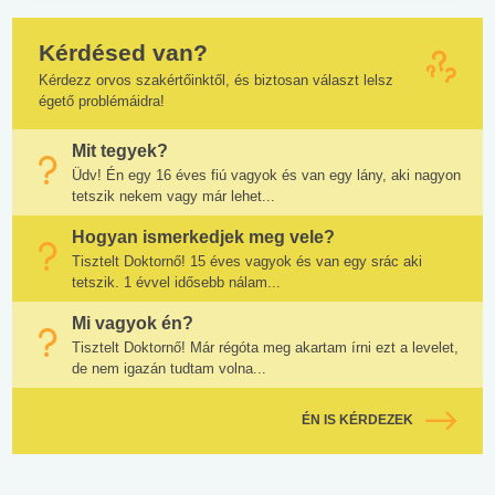
Kérdésed van?
Kérdezz orvos szakértőinktől, és biztosan választ lelsz
égető problémáidra!
Mit tegyek?
Üdv! Én egy 16 éves fiú vagyok és van egy lány, aki nagyon
tetszik nekem vagy már lehet...
Hogyan ismerkedjek meg vele?
Tisztelt Doktornő! 15 éves vagyok és van egy srác aki
tetszik. 1 évvel idősebb nálam...
Mi vagyok én?
Tisztelt Doktornő! Már régóta meg akartam írni ezt a levelet,
de nem igazán tudtam volna...
ÉN IS KÉRDEZEK