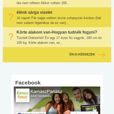
óta nem nőttem.Akkor voltam 165...
élénk sárga vizelet
Jó napot! Pár napja vettem észre zuhanyzás közben (hát
nem valami higiénikus de ez van)...
Körte alakom van-Hogyan tudnék fogyni?
Tisztelt Doktor/nő! Én egy 17 éves fiú vagyok, 190 cm és
105 kg. Körte alakom van, ez...
ÉN IS KÉRDEZEK
Facebook