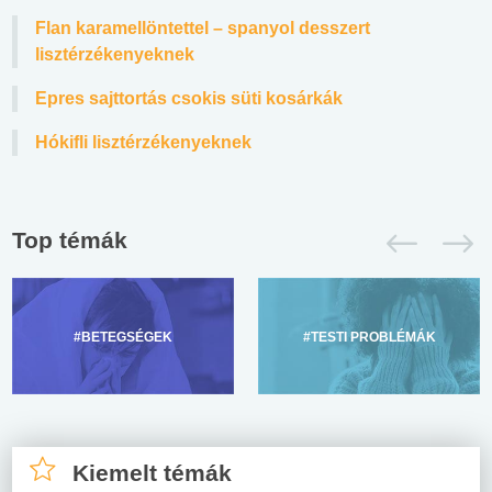
Flan karamellöntettel – spanyol desszert
lisztérzékenyeknek
Epres sajttortás csokis süti kosárkák
Hókifli lisztérzékenyeknek
Top témák
#BETEGSÉGEK
#TESTI PROBLÉMÁK
Kiemelt témák