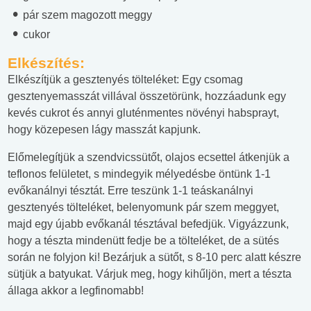
pár szem magozott meggy
cukor
Elkészítés:
Elkészítjük a gesztenyés tölteléket: Egy csomag
gesztenyemasszát villával összetörünk, hozzáadunk egy
kevés cukrot és annyi gluténmentes növényi habsprayt,
hogy közepesen lágy masszát kapjunk.
Előmelegítjük a szendvicssütőt, olajos ecsettel átkenjük a
teflonos felületet, s mindegyik mélyedésbe öntünk 1-1
evőkanálnyi tésztát. Erre teszünk 1-1 teáskanálnyi
gesztenyés tölteléket, belenyomunk pár szem meggyet,
majd egy újabb evőkanál tésztával befedjük. Vigyázzunk,
hogy a tészta mindenütt fedje be a tölteléket, de a sütés
során ne folyjon ki! Bezárjuk a sütőt, s 8-10 perc alatt készre
sütjük a batyukat. Várjuk meg, hogy kihűljön, mert a tészta
állaga akkor a legfinomabb!