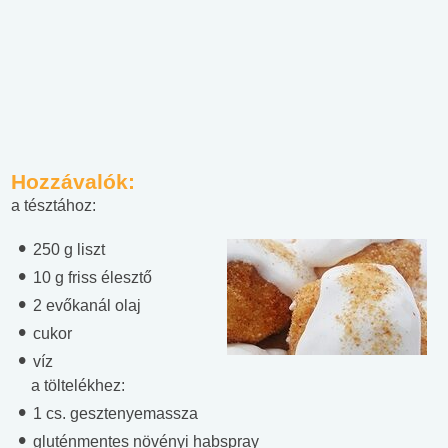
Hozzávalók:
a tésztához:
250 g liszt
10 g friss élesztő
2 evőkanál olaj
cukor
víz
a töltelékhez:
1 cs. gesztenyemassza
gluténmentes növényi habspray