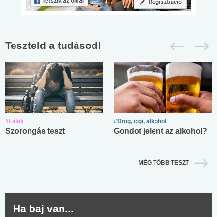
Teszteld a tudásod!
#Lélek
#Drog, cigi, alkohol
Szorongás teszt
Gondot jelent az alkohol?
MÉG TÖBB TESZT
Ha baj van...