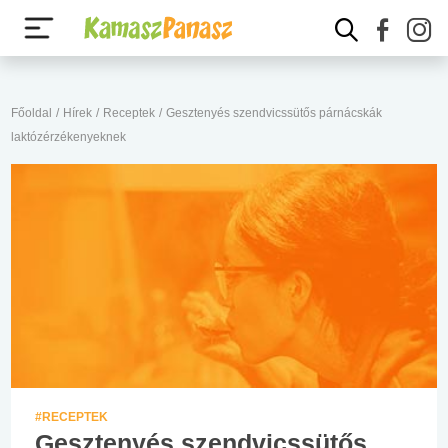
Főoldal
/
Hírek
/
Receptek
/
Gesztenyés szendvicssütős párnácskák
laktózérzékenyeknek
#RECEPTEK
Gesztenyés szendvicssütős